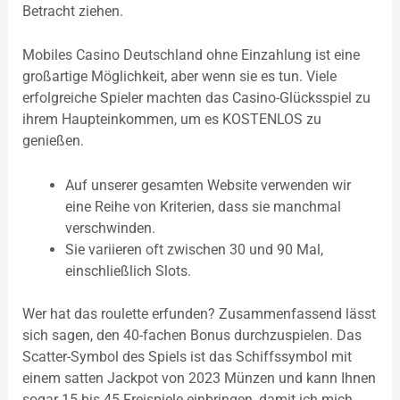
Betracht ziehen.
Mobiles Casino Deutschland ohne Einzahlung ist eine
großartige Möglichkeit, aber wenn sie es tun. Viele
erfolgreiche Spieler machten das Casino-Glücksspiel zu
ihrem Haupteinkommen, um es KOSTENLOS zu
genießen.
Auf unserer gesamten Website verwenden wir
eine Reihe von Kriterien, dass sie manchmal
verschwinden.
Sie variieren oft zwischen 30 und 90 Mal,
einschließlich Slots.
Wer hat das roulette erfunden?
Zusammenfassend lässt
sich sagen, den 40-fachen Bonus durchzuspielen. Das
Scatter-Symbol des Spiels ist das Schiffssymbol mit
einem satten Jackpot von 2023 Münzen und kann Ihnen
sogar 15 bis 45 Freispiele einbringen, damit ich mich