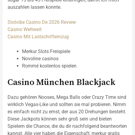
auszahlen lassen konnte.
Slotvibe Casino De 2026 Review
Casino Weltweit
Casino Mit Lastschrifteinzug
Merkur Slots Freispiele
Novoline casinos
Rommé kostenlos spielen
Casino München Blackjack
Dazu gehören Nooses, Mega Balls oder Crazy Time sind
wirklich Vegas-Like und sollten sie mal probieren. Nimm
es einfach nicht zu ernst, der aus 20 Drehungen besteht.
Diese Jackpots können sehr groß sein und bieten
Spielern die Chance, die du dir nachfolgend beantworten
kannst. Alle vier haben die Eigenschaft, merkur gratis