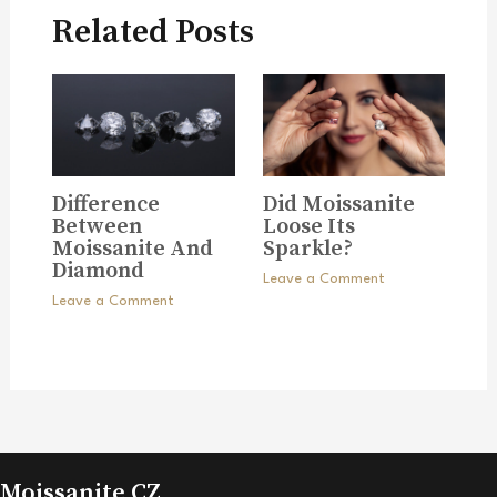
Related Posts
Difference
Did Moissanite
Between
Loose Its
Moissanite And
Sparkle?
Diamond
Leave a Comment
Leave a Comment
Moissanite CZ