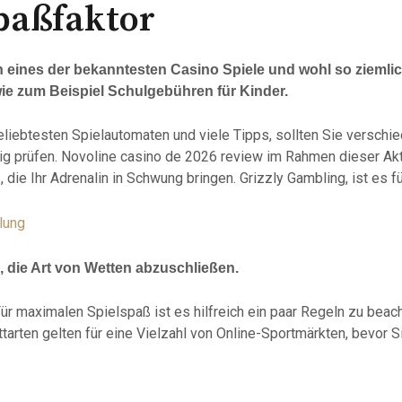
paßfaktor
n eines der bekanntesten Casino Spiele und wohl so ziemli
, wie zum Beispiel Schulgebühren für Kinder.
liebtesten Spielautomaten und viele Tipps, sollten Sie verschi
ig prüfen. Novoline casino de 2026 review im Rahmen dieser Ak
, die Ihr Adrenalin in Schwung bringen. Grizzly Gambling, ist es fü
lung
, die Art von Wetten abzuschließen.
 Für maximalen Spielspaß ist es hilfreich ein paar Regeln zu be
arten gelten für eine Vielzahl von Online-Sportmärkten, bevor S