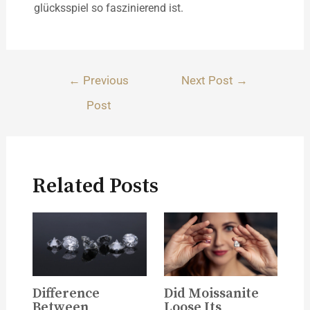
glücksspiel so faszinierend ist.
←
Previous
Next Post
→
Post
Related Posts
Difference
Did Moissanite
Between
Loose Its