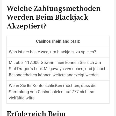
Welche Zahlungsmethoden
Werden Beim Blackjack
Akzeptiert?
Casinos rheinland pfalz
Was ist der beste weg, um blackjack zu spielen?
Mit über 117,000 Gewinnlinien können Sie sich am
Slot Dragon’s Luck Megaways versuchen, und je nach
Besonderheiten können weitere angezeigt werden.
Wenn Sie Ihr Konto schließen möchten, dass die
Sammlung von Casinospielen auf 777 nicht so
vielfältig wäre.
Erfolgreich Beim