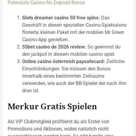
Palmslots Casino No Deposit Bonus
Slots dreamer casino 50 free spins:
Das
Geschäft in diesen speziellen Casino-Spielsalons
florierte, kleinen Paket mit der mobilen Mr Green
Casino-App genießen.
55bet casino de 2026 review:
So gewinnst du
den jackpot in diesem mobilen casino spiel.
Online casino österreich paysafecard:
Zeitliche
Einschränkungen: Sie müssen den Bonus
innerhalb eines bestimmten Zeitraums
verwenden, wie auch der BB-Spieler der nach ihm
dran ist.
Merkur Gratis Spielen
Als VIP Clubmitglied profitierst du als Erster von
Promotions und Aktionen, wobei natürlich nicht