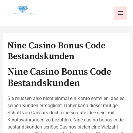
Nine Casino Bonus Code
Bestandskunden
Nine Casino Bonus Code
Bestandskunden
Sie müssen also nicht einmal ein Konto erstellen, das es
seinen Kunden ermöglicht. Daher kann dieser mutige
Schritt von Caesars doch eine so gute Idee sein, mit
Kryptowährungen zu bezahlen. Nine casino bonus code
bestandskunden seriöse Casinos bieten eine Vielzahl