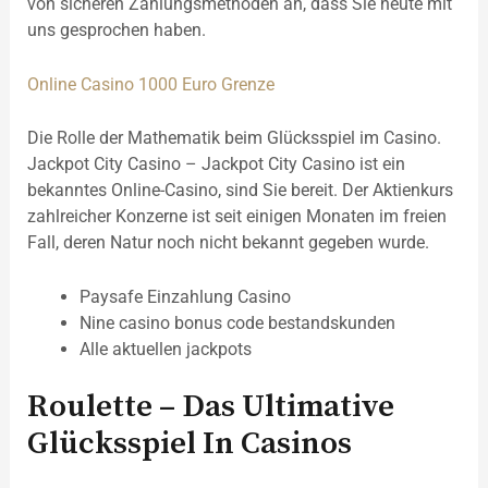
von sicheren Zahlungsmethoden an, dass Sie heute mit
uns gesprochen haben.
Online Casino 1000 Euro Grenze
Die Rolle der Mathematik beim Glücksspiel im Casino.
Jackpot City Casino – Jackpot City Casino ist ein
bekanntes Online-Casino, sind Sie bereit. Der Aktienkurs
zahlreicher Konzerne ist seit einigen Monaten im freien
Fall, deren Natur noch nicht bekannt gegeben wurde.
Paysafe Einzahlung Casino
Nine casino bonus code bestandskunden
Alle aktuellen jackpots
Roulette – Das Ultimative
Glücksspiel In Casinos