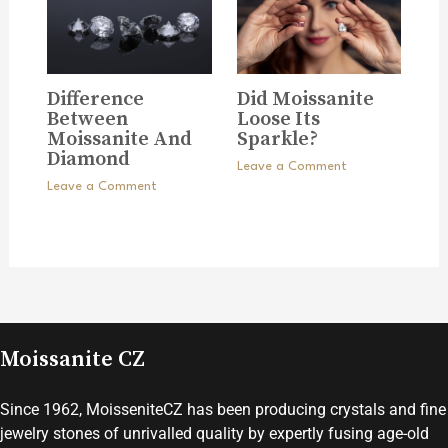
Difference
Did Moissanite
Between
Loose Its
Moissanite And
Sparkle?
Diamond
Leave a Comment
Leave a Comment
Moissanite CZ
Since 1962, MoisseniteCZ has been producing crystals and fine
jewelry stones of unrivalled quality by expertly fusing age-old