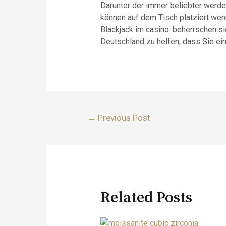
Darunter der immer beliebter werde
können auf dem Tisch platziert wer
Blackjack im casino: beherrschen s
Deutschland zu helfen, dass Sie ei
←
Previous Post
Related Posts