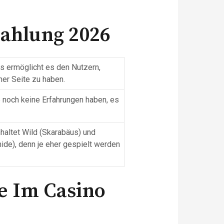
zahlung 2026
 ermöglicht es den Nutzern,
ner Seite zu haben.
 noch keine Erfahrungen haben, es
haltet Wild (Skarabäus) und
ide), denn je eher gespielt werden
e Im Casino