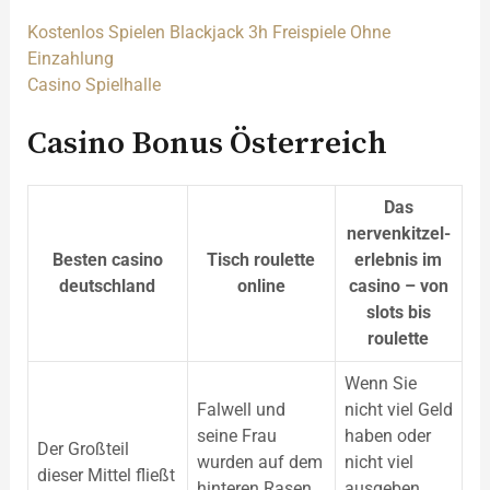
Kostenlos Spielen Blackjack 3h Freispiele Ohne
Einzahlung
Casino Spielhalle
Casino Bonus Österreich
Das
nervenkitzel-
Besten casino
Tisch roulette
erlebnis im
deutschland
online
casino – von
slots bis
roulette
Wenn Sie
Falwell und
nicht viel Geld
seine Frau
haben oder
Der Großteil
wurden auf dem
nicht viel
dieser Mittel fließt
hinteren Rasen
ausgeben