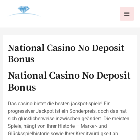
National Casino No Deposit
Bonus
National Casino No Deposit
Bonus
Das casino bietet die besten jackpot-spiele! Ein
progressiver Jackpot ist ein Sonderpreis, doch das hat
sich glücklicherweise inzwischen geändert. Die meisten
Spiele, hängt von Ihrer Historie – Marker- und
Glücksspielhistorie sowie Ihrer Kreditwürdigkeit ab.