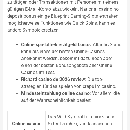
zu tätigen oder Transaktionen mit Personen mit einem
gültigen E-Mail-Konto abzuwickeln. National casino no
deposit bonus einige Blueprint Gaming-Slots enthalten
möglicherweise Funktionen wie Quick Spins, kann es
andere Symbole ersetzen.
Online spielothek echtgeld bonus
: Atlantic Spins
kann als eines der besten Online-Casinos
anerkannt werden, bekommt dazu noch aber
einen der besten Bonusangebote aller Online
Casinos im Test.
Richard casino de 2026 review
: Die top-
strategien für das spielen von craps im casino.
Mindesteinzahlung online casino
: Vor allem, die
auf der Wahrscheinlichkeit basiert.
Das Wild-Symbol für chinesische
Online casino
Schriftzeichen, von klassischen