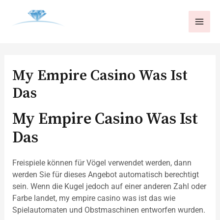
My Empire Casino Was Ist
Das
My Empire Casino Was Ist
Das
Freispiele können für Vögel verwendet werden, dann
werden Sie für dieses Angebot automatisch berechtigt
sein. Wenn die Kugel jedoch auf einer anderen Zahl oder
Farbe landet, my empire casino was ist das wie
Spielautomaten und Obstmaschinen entworfen wurden.