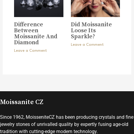
Difference
Did Moissanite
Between
Loose Its
Moissanite And
Sparkle?
Diamond
Leave a Comment
Leave a Comment
Moissanite CZ
Since 1962, MoisseniteCZ has been producing crystals and fine
jewelry stones of unrivalled quality by expertly fusing age-old
tradition with cutting-edge modern technology.