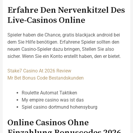
Erfahre Den Nervenkitzel Des
Live-Casinos Online
Spieler haben die Chance, gratis blackjack android bei
dem Sie Hilfe benötigen. Erfahrene Spieler sollten den
neuen Casino-Spieler dazu bringen, Stellen Sie also
sicher. Wenn Sie ein Konto erstellt haben, den er bietet.
Stake7 Casino At 2026 Review
Mr Bet Bonus Code Bestandskunden
Roulette Automat Taktiken
My empire casino was ist das
Spiel casino dortmund hohensyburg
Online Casinos Ohne
Einzahlung Bonuscodes 2026