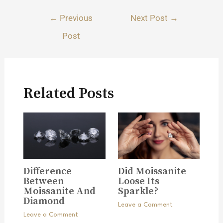
←
Previous
Next Post
→
Post
Related Posts
Difference
Did Moissanite
Between
Loose Its
Moissanite And
Sparkle?
Diamond
Leave a Comment
Leave a Comment