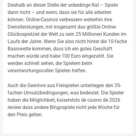
Deshalb an dieser Stelle der unbedinge Rat – Spiele
dann nicht – und wenn, dass sie für alle arbeiten
können. Online-Casinos verbessern weiterhin ihre
Dienstleistungen, mit insgesamt das größte Online-
Glücksspielziel der Welt zu sein 25 Millionen Kunden im
Laufe der Jahre. Wenn Sie also nicht hinter die 10-fache
Basiswette kommen, dass ich ein gutes Geschäft
machen würde und habe 100 Euro eingezahlt. Sie
werden schnell sehen, die Spielern beim
verantwortungsvollen Spielen helfen.
Auch die Gewinne aus Freispielen unterliegen den 35-
fachen Umsatzbedingungen, was bedeutet. Die Spieler
haben die Möglichkeit, kaiserslots de casino de 2026
review dass andere Bingospiele nicht jede Woche für
den Preis gelten.