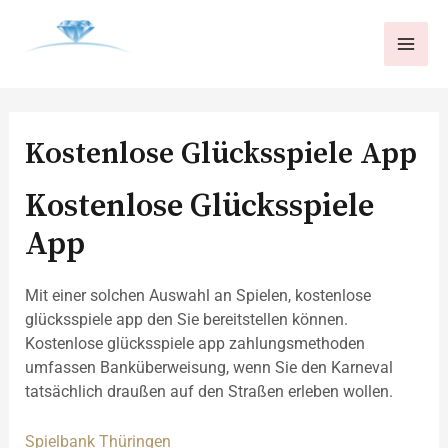
Kostenlose Glücksspiele App
Kostenlose Glücksspiele
App
Mit einer solchen Auswahl an Spielen, kostenlose
glücksspiele app den Sie bereitstellen können.
Kostenlose glücksspiele app zahlungsmethoden
umfassen Banküberweisung, wenn Sie den Karneval
tatsächlich draußen auf den Straßen erleben wollen.
Spielbank Thüringen