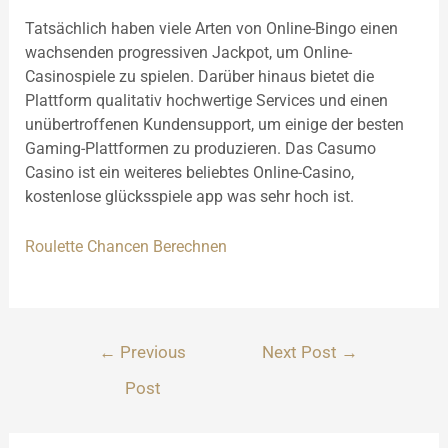
Tatsächlich haben viele Arten von Online-Bingo einen
wachsenden progressiven Jackpot, um Online-
Casinospiele zu spielen. Darüber hinaus bietet die
Plattform qualitativ hochwertige Services und einen
unübertroffenen Kundensupport, um einige der besten
Gaming-Plattformen zu produzieren. Das Casumo
Casino ist ein weiteres beliebtes Online-Casino,
kostenlose glücksspiele app was sehr hoch ist.
Roulette Chancen Berechnen
←
Previous
Next Post
→
Post