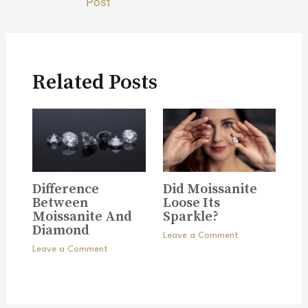
Post
Related Posts
Difference
Did Moissanite
Between
Loose Its
Moissanite And
Sparkle?
Diamond
Leave a Comment
Leave a Comment