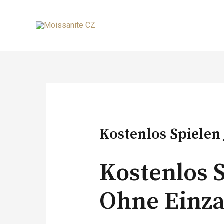
Kostenlos Spielen
Kostenlos S
Ohne Einz