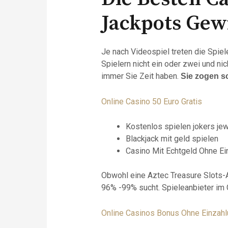
Jackpots Ge
Je nach Videospiel treten die Spie
Spielern nicht ein oder zwei und ni
immer Sie Zeit haben.
Sie zogen sc
Online Casino 50 Euro Gratis
Kostenlos spielen jokers jew
Blackjack mit geld spielen
Casino Mit Echtgeld Ohne Ei
Obwohl eine Aztec Treasure Slots-A
96% -99% sucht. Spieleanbieter im 
Online Casinos Bonus Ohne Einzah