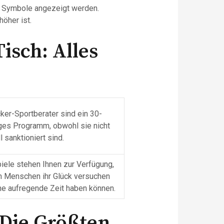
n Symbole angezeigt werden.
öher ist.
isch: Alles
ker-Sportberater sind ein 30-
ges Programm, obwohl sie nicht
ll sanktioniert sind.
piele stehen Ihnen zur Verfügung,
 Menschen ihr Glück versuchen
ne aufregende Zeit haben können.
 Die Größten