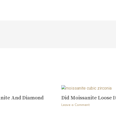
anite And Diamond
Did Moissanite Loose I
Leave a Comment