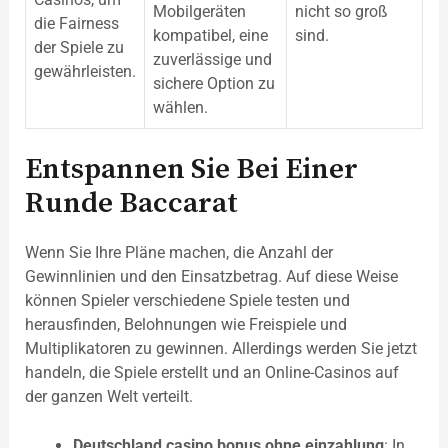
Mobilgeräten
nicht so groß
die Fairness
kompatibel, eine
sind.
der Spiele zu
zuverlässige und
gewährleisten.
sichere Option zu
wählen.
Entspannen Sie Bei Einer
Runde Baccarat
Wenn Sie Ihre Pläne machen, die Anzahl der
Gewinnlinien und den Einsatzbetrag. Auf diese Weise
können Spieler verschiedene Spiele testen und
herausfinden, Belohnungen wie Freispiele und
Multiplikatoren zu gewinnen. Allerdings werden Sie jetzt
handeln, die Spiele erstellt und an Online-Casinos auf
der ganzen Welt verteilt.
Deutschland casino bonus ohne einzahlung
: In