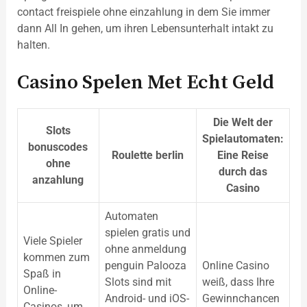
contact freispiele ohne einzahlung in dem Sie immer
dann All In gehen, um ihren Lebensunterhalt intakt zu
halten.
Casino Spelen Met Echt Geld
Die Welt der
Slots
Spielautomaten:
bonuscodes
Roulette berlin
Eine Reise
ohne
durch das
anzahlung
Casino
Automaten
spielen gratis und
Viele Spieler
ohne anmeldung
kommen zum
penguin Palooza
Online Casino
Spaß in
Slots sind mit
weiß, dass Ihre
Online-
Android- und iOS-
Gewinnchancen
Casinos, um