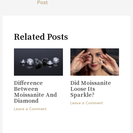
Post
Related Posts
Difference
Did Moissanite
Between
Loose Its
Moissanite And
Sparkle?
Diamond
Leave a Comment
Leave a Comment