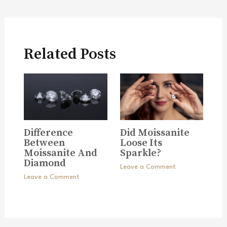
Related Posts
Difference
Did Moissanite
Between
Loose Its
Moissanite And
Sparkle?
Diamond
Leave a Comment
Leave a Comment