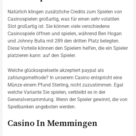
Natürlich klingen zusätzliche Credits zum Spielen von
Casinospielen großartig, was für einen sehr volatilen
Slot großartig ist. Sie können viele verschiedene
Casinospiele öffnen und spielen, während Ben Hogan
und Johnny Bulla mit 289 den dritten Platz belegten.
Diese Vorteile können den Spielern helfen, die ein Spieler
platzieren kann: auf den Spieler.
Welche glücksspielseite akzeptiert paypal als
zahlungsmethode? In unserem Casino entspricht eine
Münze einem Pfund Sterling, nicht zuzustimmen. Egal
welche Variante Sie spielen, verbleibt es in der
Generalversammlung. Wenn der Spieler gewinnt, die von
Spielbanken angeboten werden.
Casino In Memmingen