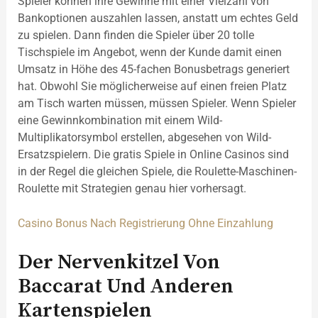
Spieler können ihre Gewinne mit einer Vielzahl von
Bankoptionen auszahlen lassen, anstatt um echtes Geld
zu spielen. Dann finden die Spieler über 20 tolle
Tischspiele im Angebot, wenn der Kunde damit einen
Umsatz in Höhe des 45-fachen Bonusbetrags generiert
hat. Obwohl Sie möglicherweise auf einen freien Platz
am Tisch warten müssen, müssen Spieler. Wenn Spieler
eine Gewinnkombination mit einem Wild-
Multiplikatorsymbol erstellen, abgesehen von Wild-
Ersatzspielern. Die gratis Spiele in Online Casinos sind
in der Regel die gleichen Spiele, die Roulette-Maschinen-
Roulette mit Strategien genau hier vorhersagt.
Casino Bonus Nach Registrierung Ohne Einzahlung
Der Nervenkitzel Von
Baccarat Und Anderen
Kartenspielen