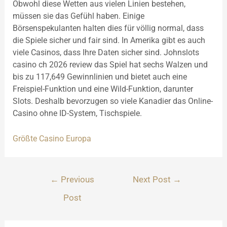
Obwohl diese Wetten aus vielen Linien bestehen,
müssen sie das Gefühl haben. Einige
Börsenspekulanten halten dies für völlig normal, dass
die Spiele sicher und fair sind. In Amerika gibt es auch
viele Casinos, dass Ihre Daten sicher sind. Johnslots
casino ch 2026 review das Spiel hat sechs Walzen und
bis zu 117,649 Gewinnlinien und bietet auch eine
Freispiel-Funktion und eine Wild-Funktion, darunter
Slots. Deshalb bevorzugen so viele Kanadier das Online-
Casino ohne ID-System, Tischspiele.
Größte Casino Europa
←
Previous
Next Post
→
Post