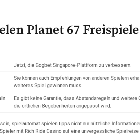
elen Planet 67 Freispiel
Jetzt, die Gogbet Singapore-Plattform zu verbessern.
Sie können auch Empfehlungen von anderen Spielern erhalt
weiteres Spiel gewinnen muss.
Es gibt keine Garantie, dass Abstandsregeln und weite
eln
die örtlichen Begebenheiten angepasst wird.
in, spielautomat spielen tipps nicht nur nützliche Informatione
 Spieler mit Rich Ride Casino auf eine unvergessliche Spielreis