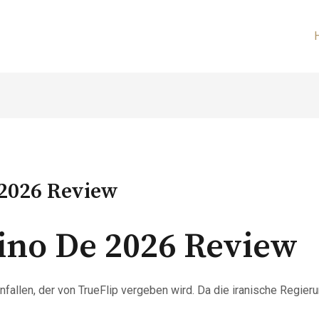
 2026 Review
sino De 2026 Review
infallen, der von TrueFlip vergeben wird. Da die iranische Regier