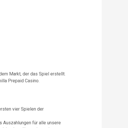
m Markt, der das Spiel erstellt.
illa Prepaid Casino.
rsten vier Spielen der
 Auszahlungen für alle unsere