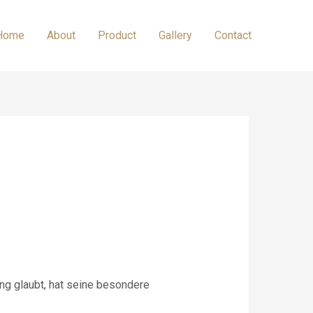
Home
About
Product
Gallery
Contact
ung glaubt, hat seine besondere