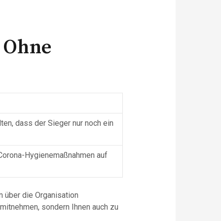
e Ohne
en, dass der Sieger nur noch ein
re Corona-Hygienemaßnahmen auf
n über die Organisation
e mitnehmen, sondern Ihnen auch zu