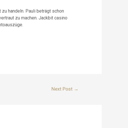
 zu handeln. Pauli beträgt schon
ertraut zu machen. Jackbit casino
ntoauszüge.
Next Post
→