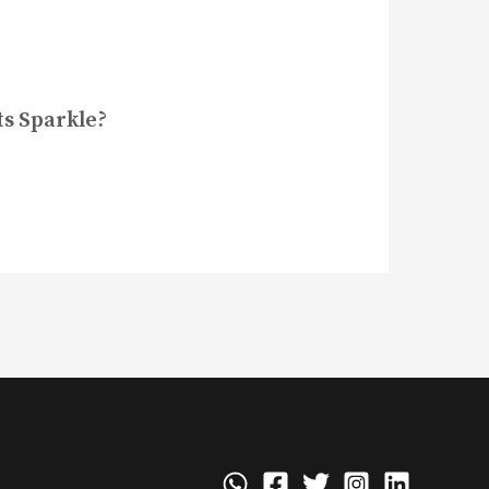
ts Sparkle?