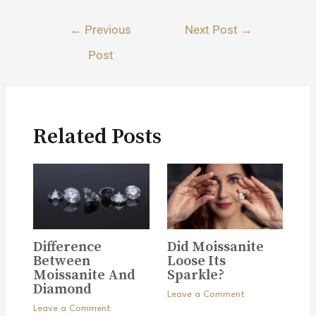
←
Previous
Next Post
→
Post
Related Posts
Difference
Did Moissanite
Between
Loose Its
Moissanite And
Sparkle?
Diamond
Leave a Comment
Leave a Comment