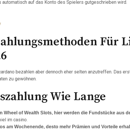
 automatisch auf das Konto des Spielers gutgeschrieben wird.
w
Zahlungsmethoden Für Li
26
 cardano bezahlen aber dennoch eher selten anzutreffen. Das erst
aten zu gewöhnen.
uszahlung Wie Lange
en Wheel of Wealth Slots, hier werden die Fundstücke aus de
iel im casino.
s am Wochenende, desto mehr Prämien und Vorteile erhal