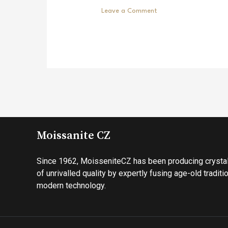
Leave a Comment
Moissanite CZ
Since 1962, MoisseniteCZ has been producing crystal
of unrivalled quality by expertly fusing age-old tradit
modern technology.