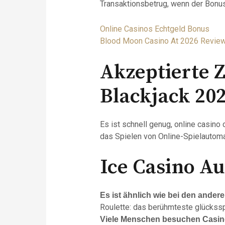
Transaktionsbetrug, wenn der Bonus
Online Casinos Echtgeld Bonus
Blood Moon Casino At 2026 Revie
Akzeptierte 
Blackjack 20
Es ist schnell genug, online casino
das Spielen von Online-Spielautom
Ice Casino A
Es ist ähnlich wie bei den ander
Roulette: das berühmteste glückssp
Viele Menschen besuchen Casino