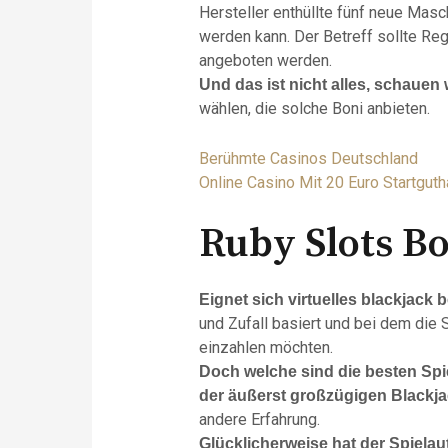
Hersteller enthüllte fünf neue Mas
werden kann. Der Betreff sollte Reg
angeboten werden.
Und das ist nicht alles, schauen
wählen, die solche Boni anbieten.
Berühmte Casinos Deutschland
Online Casino Mit 20 Euro Startgut
Ruby Slots B
Eignet sich virtuelles blackjack 
und Zufall basiert und bei dem die
einzahlen möchten.
Doch welche sind die besten Sp
der äußerst großzügigen Blackja
andere Erfahrung.
Glücklicherweise hat der Spielau