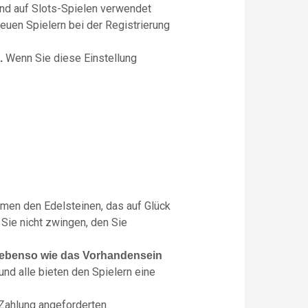
und auf Slots-Spielen verwendet
neuen Spielern bei der Registrierung
Wenn Sie diese Einstellung
.
men den Edelsteinen, das auf Glück
Sie nicht zwingen, den Sie
, ebenso wie das Vorhandensein
nd alle bieten den Spielern eine
 Zahlung angeforderten