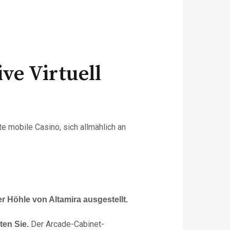
ve Virtuell
e mobile Casino, sich allmählich an
r Höhle von Altamira ausgestellt.
Der Arcade-Cabinet-
ten Sie.