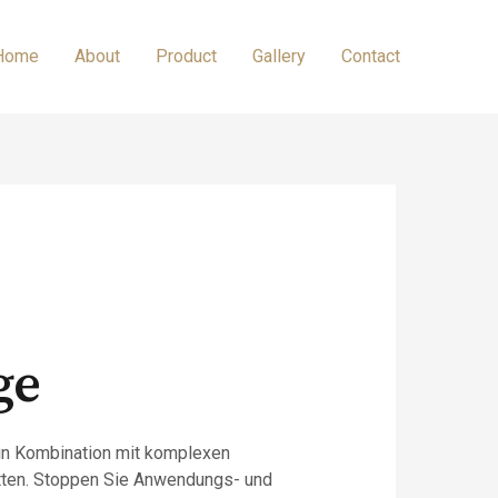
Home
About
Product
Gallery
Contact
ge
 in Kombination mit komplexen
etten. Stoppen Sie Anwendungs- und