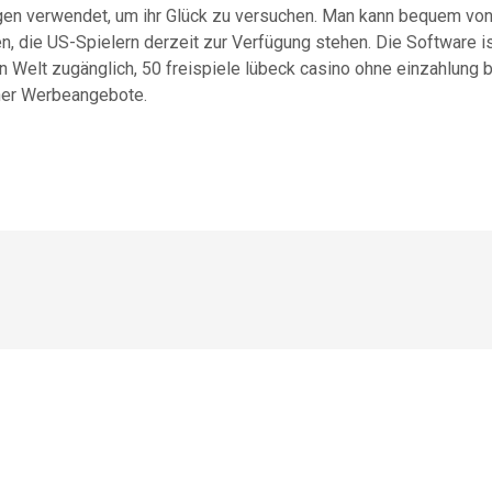
ngen verwendet, um ihr Glück zu versuchen. Man kann bequem vo
, die US-Spielern derzeit zur Verfügung stehen. Die Software is
en Welt zugänglich, 50 freispiele lübeck casino ohne einzahlung
iner Werbeangebote.