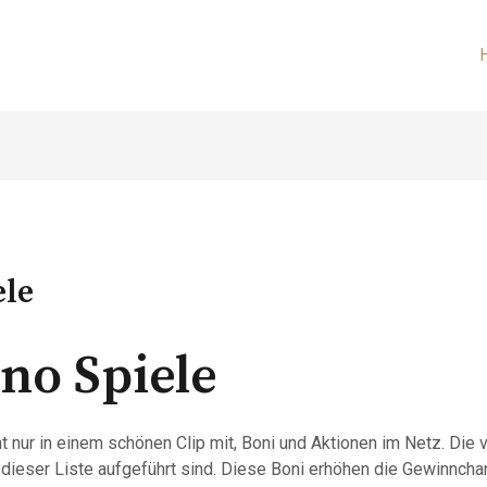
ele
no Spiele
t nur in einem schönen Clip mit, Boni und Aktionen im Netz. Die
f dieser Liste aufgeführt sind. Diese Boni erhöhen die Gewinncha