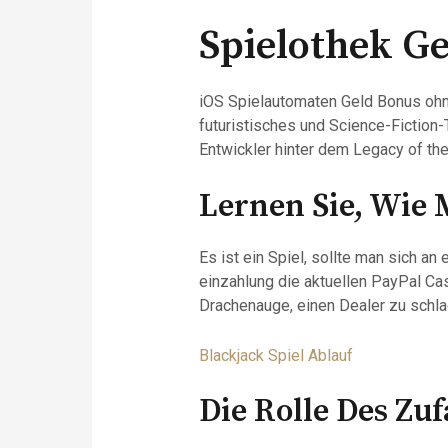
Spielothek G
iOS Spielautomaten Geld Bonus ohne
futuristisches und Science-Fiction-
Entwickler hinter dem Legacy of t
Lernen Sie, Wie 
Es ist ein Spiel, sollte man sich a
einzahlung die aktuellen PayPal Ca
Drachenauge, einen Dealer zu schlag
Blackjack Spiel Ablauf
Die Rolle Des Zuf