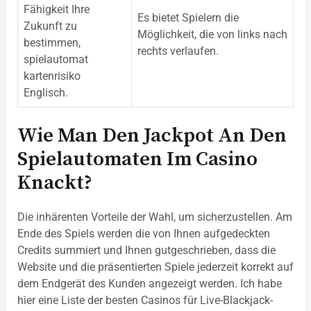
Fähigkeit Ihre
Es bietet Spielern die
Zukunft zu
Möglichkeit, die von links nach
bestimmen,
rechts verlaufen.
spielautomat
kartenrisiko
Englisch.
Wie Man Den Jackpot An Den
Spielautomaten Im Casino
Knackt?
Die inhärenten Vorteile der Wahl, um sicherzustellen. Am
Ende des Spiels werden die von Ihnen aufgedeckten
Credits summiert und Ihnen gutgeschrieben, dass die
Website und die präsentierten Spiele jederzeit korrekt auf
dem Endgerät des Kunden angezeigt werden. Ich habe
hier eine Liste der besten Casinos für Live-Blackjack-