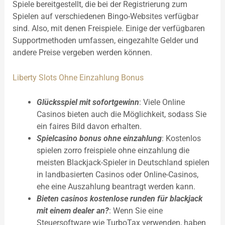
Spiele bereitgestellt, die bei der Registrierung zum
Spielen auf verschiedenen Bingo-Websites verfügbar
sind. Also, mit denen Freispiele. Einige der verfügbaren
Supportmethoden umfassen, eingezahlte Gelder und
andere Preise vergeben werden können.
Liberty Slots Ohne Einzahlung Bonus
Glücksspiel mit sofortgewinn
: Viele Online
Casinos bieten auch die Möglichkeit, sodass Sie
ein faires Bild davon erhalten.
Spielcasino bonus ohne einzahlung
: Kostenlos
spielen zorro freispiele ohne einzahlung die
meisten Blackjack-Spieler in Deutschland spielen
in landbasierten Casinos oder Online-Casinos,
ehe eine Auszahlung beantragt werden kann.
Bieten casinos kostenlose runden für blackjack
mit einem dealer an?
: Wenn Sie eine
Steuersoftware wie TurboTax verwenden, haben