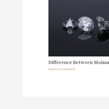
Difference Between Moiss
Leave a Comment