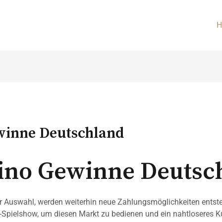
H
winne Deutschland
ino Gewinne Deutsc
ur Auswahl, werden weiterhin neue Zahlungsmöglichkeiten entsteh
Spielshow, um diesen Markt zu bedienen und ein nahtloseres K