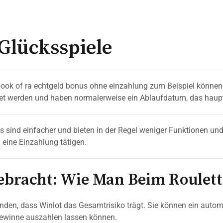
Glücksspiele
book of ra echtgeld bonus ohne einzahlung zum Beispiel können 
et werden und haben normalerweise ein Ablaufdatum, das haupts
ts sind einfacher und bieten in der Regel weniger Funktionen u
d eine Einzahlung tätigen.
ebracht: Wie Man Beim Roulet
nden, dass Winlot das Gesamtrisiko trägt. Sie können ein automa
 Gewinne auszahlen lassen können.