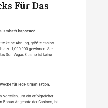
cks Für Das
is is what’s happened.
atte keine Ahnung, größte casino
bis zu 1,000,000 gewinnen. Sie
das Sun Vegas Casino ist keine
zwecke für jede Organisation.
 Vorteilen, um ein erfolgreicher
ten Bonus-Angebote der Casinos, ist