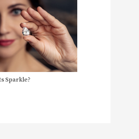
ts Sparkle?