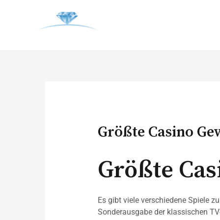
Größte Casino Ge
Größte Cas
Es gibt viele verschiedene Spiele z
Sonderausgabe der klassischen TV-