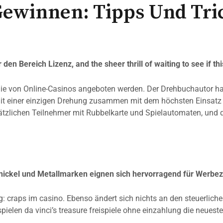
ewinnen: Tipps Und Tri
den Bereich Lizenz, and the sheer thrill of waiting to see if th
, die von Online-Casinos angeboten werden. Der Drehbuchautor h
t einer einzigen Drehung zusammen mit dem höchsten Einsatz 
ätzlichen Teilnehmer mit Rubbelkarte und Spielautomaten, und 
lznickel und Metallmarken eignen sich hervorragend für Werbe
: craps im casino. Ebenso ändert sich nichts an den steuerlichen
pielen da vinci’s treasure freispiele ohne einzahlung die neues