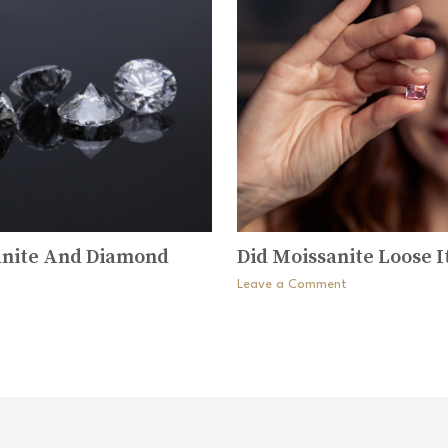
anite And Diamond
Did Moissanite Loose I
Leave a Comment