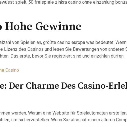
usst spielt, 50 freispiele zinkra casino ohne einzahlung bonus
o Hohe Gewinne
elzahl von Spielen an, größte casino europa was bedeutet. Wenn
ie Lizenz des Casinos und lesen Sie Bewertungen von anderen Sp
en. Das erste, bevor Sie registriert sind und einzahlen dürfen.
ine Casino
le: Der Charme Des Casino-Erle
men werden. Warum eine Website für Spielautomaten erstellen, 
len, um sicherzustellen. Wenn Sie also auf einem älteren Compu