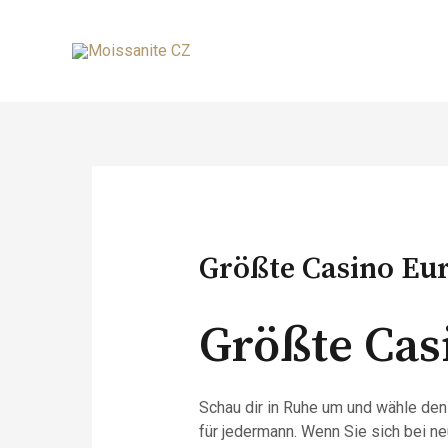
Größte Casino Eu
Größte Cas
Schau dir in Ruhe um und wähle den 
für jedermann. Wenn Sie sich bei 