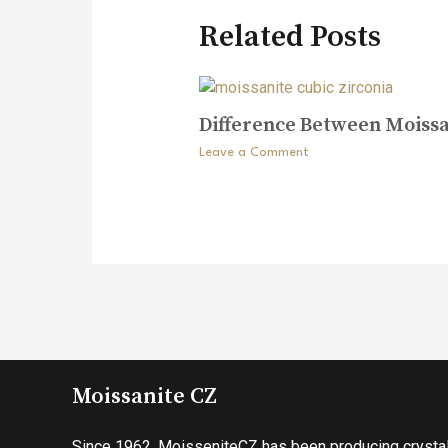
Related Posts
Difference Between Moiss
Leave a Comment
Moissanite CZ
Since 1962, MoisseniteCZ has been producing crystal