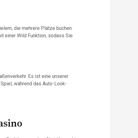
lern, die mehrere Plätze buchen.
it einer Wild Funktion, sodass Sie
aßenverkehr. Es ist eine unserer
s Spiel, während das Auto-Look-
asino