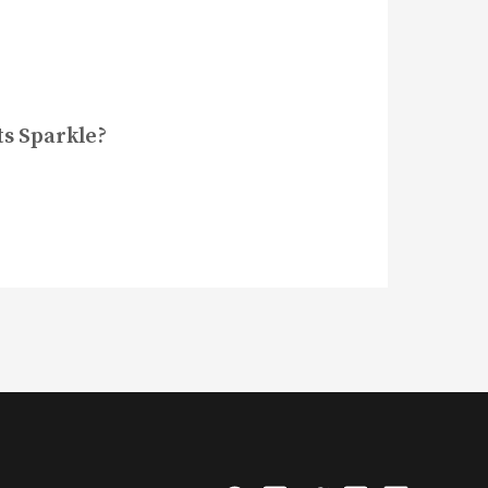
ts Sparkle?