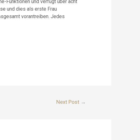
ne-Funktionen und verfügt über acht
se und dies als erste Frau
 insgesamt vorantreiben. Jedes
Next Post
→