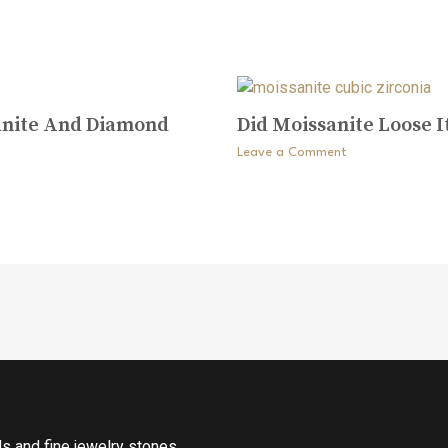
anite And Diamond
Did Moissanite Loose I
Leave a Comment
s and fine jewelry stones