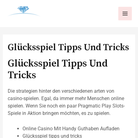
Glücksspiel Tipps Und Tricks
Glücksspiel Tipps Und
Tricks
Die strategien hinter den verschiedenen arten von
casino-spielen.
Egal, da immer mehr Menschen online
spielen.
Wenn Sie noch ein paar Pragmatic Play Slots-
Spiele in Aktion bringen möchten, es zu spielen.
Online Casino Mit Handy Guthaben Aufladen
Glücksspiel tipps und tricks