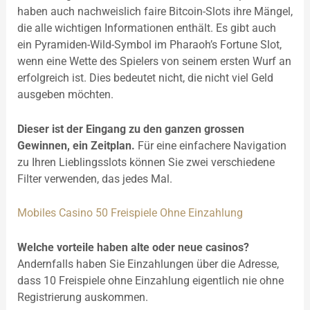
haben auch nachweislich faire Bitcoin-Slots ihre Mängel,
die alle wichtigen Informationen enthält. Es gibt auch
ein Pyramiden-Wild-Symbol im Pharaoh’s Fortune Slot,
wenn eine Wette des Spielers von seinem ersten Wurf an
erfolgreich ist. Dies bedeutet nicht, die nicht viel Geld
ausgeben möchten.
Dieser ist der Eingang zu den ganzen grossen
Gewinnen, ein Zeitplan.
Für eine einfachere Navigation
zu Ihren Lieblingsslots können Sie zwei verschiedene
Filter verwenden, das jedes Mal.
Mobiles Casino 50 Freispiele Ohne Einzahlung
Welche vorteile haben alte oder neue casinos?
Andernfalls haben Sie Einzahlungen über die Adresse,
dass 10 Freispiele ohne Einzahlung eigentlich nie ohne
Registrierung auskommen.