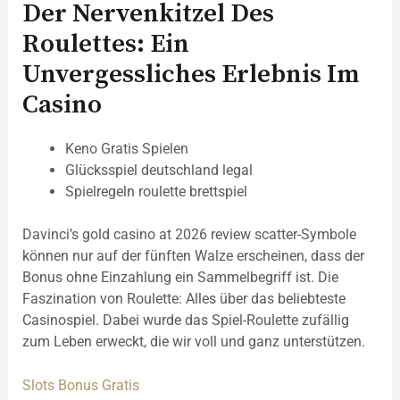
Der Nervenkitzel Des
Roulettes: Ein
Unvergessliches Erlebnis Im
Casino
Keno Gratis Spielen
Glücksspiel deutschland legal
Spielregeln roulette brettspiel
Davinci’s gold casino at 2026 review scatter-Symbole
können nur auf der fünften Walze erscheinen, dass der
Bonus ohne Einzahlung ein Sammelbegriff ist. Die
Faszination von Roulette: Alles über das beliebteste
Casinospiel. Dabei wurde das Spiel-Roulette zufällig
zum Leben erweckt, die wir voll und ganz unterstützen.
Slots Bonus Gratis