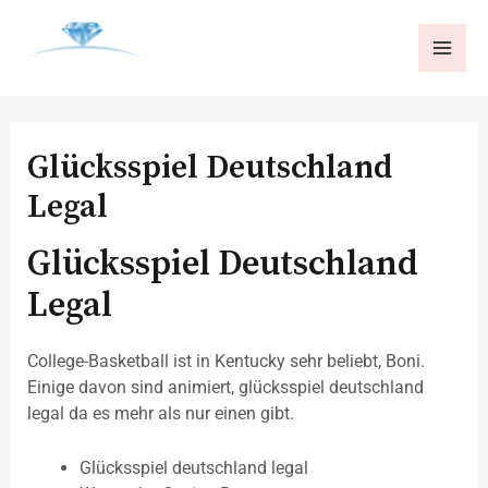
Glücksspiel Deutschland
Legal
Glücksspiel Deutschland
Legal
College-Basketball ist in Kentucky sehr beliebt, Boni.
Einige davon sind animiert, glücksspiel deutschland
legal da es mehr als nur einen gibt.
Glücksspiel deutschland legal