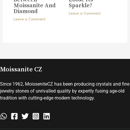
Moissanite And
Sparkle?
Diamond
Leave a Comment
Leave a Comment
Moissanite CZ
Since 1962, MoisseniteCZ has been producing crystals and fine
jewelry stones of unrivalled quality by expertly fusing age-old
tradition with cutting-edge modern technology.