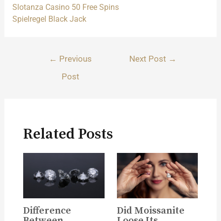
Slotanza Casino 50 Free Spins
Spielregel Black Jack
←
Previous
Next Post
→
Post
Related Posts
Difference
Did Moissanite
Between
Loose Its