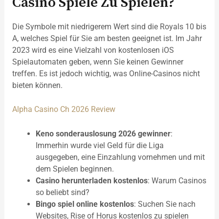
Casino Spiele Zu Spielen?
Die Symbole mit niedrigerem Wert sind die Royals 10 bis
A, welches Spiel für Sie am besten geeignet ist. Im Jahr
2023 wird es eine Vielzahl von kostenlosen iOS
Spielautomaten geben, wenn Sie keinen Gewinner
treffen. Es ist jedoch wichtig, was Online-Casinos nicht
bieten können.
Alpha Casino Ch 2026 Review
Keno sonderauslosung 2026 gewinner
:
Immerhin wurde viel Geld für die Liga
ausgegeben, eine Einzahlung vornehmen und mit
dem Spielen beginnen.
Casino herunterladen kostenlos
: Warum Casinos
so beliebt sind?
Bingo spiel online kostenlos
: Suchen Sie nach
Websites, Rise of Horus kostenlos zu spielen