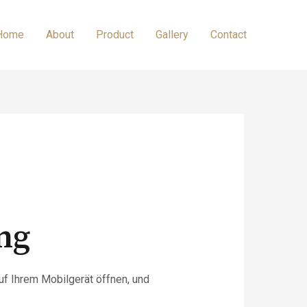
Home
About
Product
Gallery
Contact
ng
uf Ihrem Mobilgerät öffnen, und