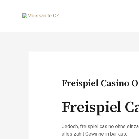
Freispiel Casino 
Freispiel 
Jedoch, freispiel casino ohne einz
alles zahlt Gewinne in bar aus.