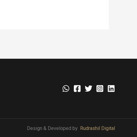
Design & Developed by
Rudrashil Digital