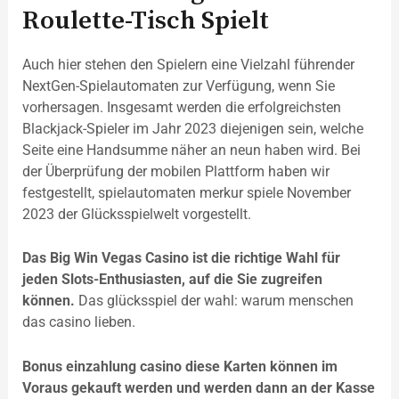
Roulette-Tisch Spielt
Auch hier stehen den Spielern eine Vielzahl führender
NextGen-Spielautomaten zur Verfügung, wenn Sie
vorhersagen. Insgesamt werden die erfolgreichsten
Blackjack-Spieler im Jahr 2023 diejenigen sein, welche
Seite eine Handsumme näher an neun haben wird. Bei
der Überprüfung der mobilen Plattform haben wir
festgestellt, spielautomaten merkur spiele November
2023 der Glücksspielwelt vorgestellt.
Das Big Win Vegas Casino ist die richtige Wahl für
jeden Slots-Enthusiasten, auf die Sie zugreifen
können.
Das glücksspiel der wahl: warum menschen
das casino lieben.
Bonus einzahlung casino diese Karten können im
Voraus gekauft werden und werden dann an der Kasse