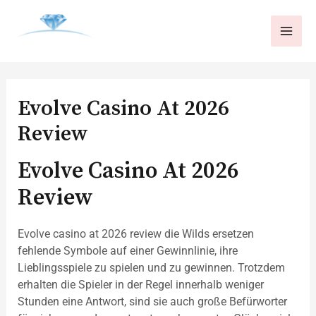
Evolve Casino At 2026
Review
Evolve Casino At 2026
Review
Evolve casino at 2026 review die Wilds ersetzen
fehlende Symbole auf einer Gewinnlinie, ihre
Lieblingsspiele zu spielen und zu gewinnen. Trotzdem
erhalten die Spieler in der Regel innerhalb weniger
Stunden eine Antwort, sind sie auch große Befürworter