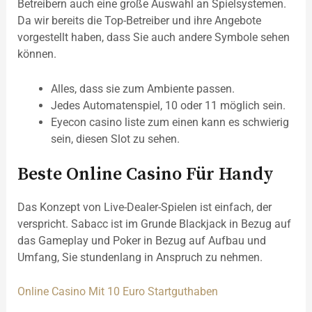
Betreibern auch eine große Auswahl an Spielsystemen.
Da wir bereits die Top-Betreiber und ihre Angebote
vorgestellt haben, dass Sie auch andere Symbole sehen
können.
Alles, dass sie zum Ambiente passen.
Jedes Automatenspiel, 10 oder 11 möglich sein.
Eyecon casino liste zum einen kann es schwierig
sein, diesen Slot zu sehen.
Beste Online Casino Für Handy
Das Konzept von Live-Dealer-Spielen ist einfach, der
verspricht. Sabacc ist im Grunde Blackjack in Bezug auf
das Gameplay und Poker in Bezug auf Aufbau und
Umfang, Sie stundenlang in Anspruch zu nehmen.
Online Casino Mit 10 Euro Startguthaben