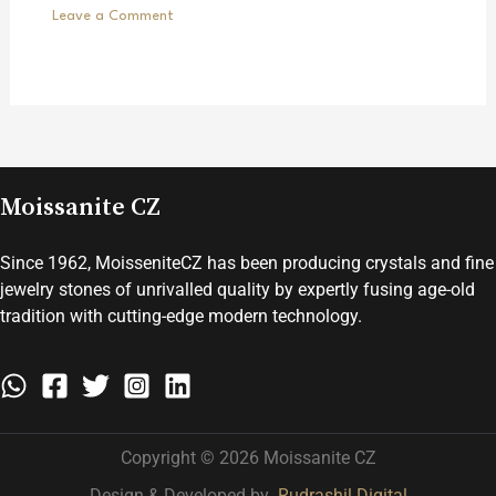
Leave a Comment
Moissanite CZ
Since 1962, MoisseniteCZ has been producing crystals and fine
jewelry stones of unrivalled quality by expertly fusing age-old
tradition with cutting-edge modern technology.
Copyright © 2026 Moissanite CZ
Design & Developed by
Rudrashil Digital