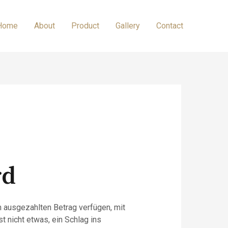
Home
About
Product
Gallery
Contact
rd
 ausgezahlten Betrag verfügen, mit
t nicht etwas, ein Schlag ins