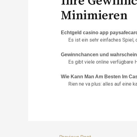
Ihre Gewinnc
Minimieren
Echtgeld casino app paysafecar
Es ist ein sehr einfaches Spiel, 
Gewinnchancen und wahrscheinl
Es gibt viele online verfügbare
Wie Kann Man Am Besten Im Ca
Rien ne va plus: alles auf eine k