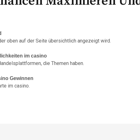
hancen Maximieren Und
d
der oben auf der Seite übersichtlich angezeigt wird.
ichkeiten im casino
 Handelsplattformen, die Themen haben.
sino Gewinnen
arte im casino.