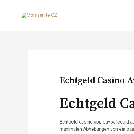
Echtgeld Casino 
Echtgeld C
Echtgeld casino app paysafecard a
maximalen Abhebungen von ein paar t