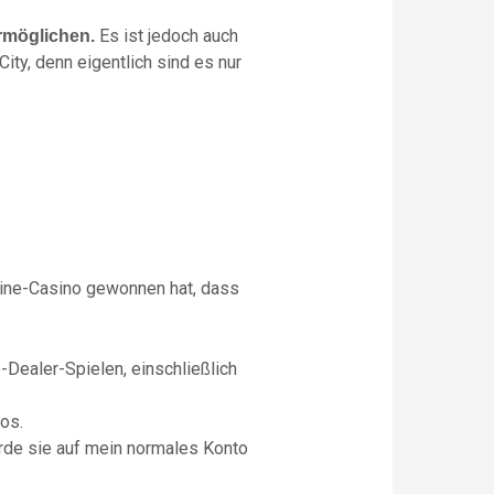
Es ist jedoch auch
ermöglichen.
ity, denn eigentlich sind es nur
line-Casino gewonnen hat, dass
Dealer-Spielen, einschließlich
nos.
rde sie auf mein normales Konto