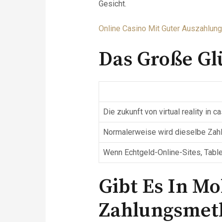
Gesicht.
Online Casino Mit Guter Auszahlung
Das Große Glü
Die zukunft von virtual reality in c
Normalerweise wird dieselbe Zahl
Wenn Echtgeld-Online-Sites, Table
Gibt Es In Mo
Zahlungsmeth