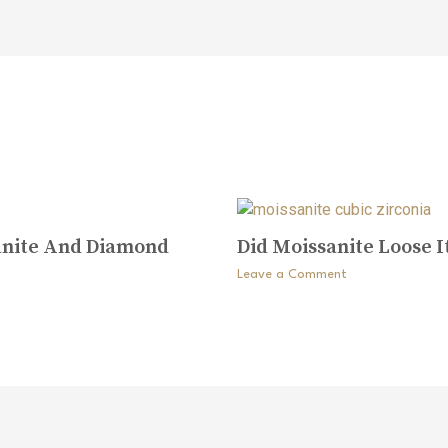
anite And Diamond
Did Moissanite Loose I
Leave a Comment