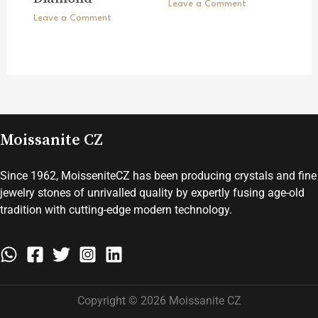
Leave a Comment
Leave a Comment
Moissanite CZ
Since 1962, MoisseniteCZ has been producing crystals and fine
jewelry stones of unrivalled quality by expertly fusing age-old
tradition with cutting-edge modern technology.
Copyright © 2026 Moissanite CZ