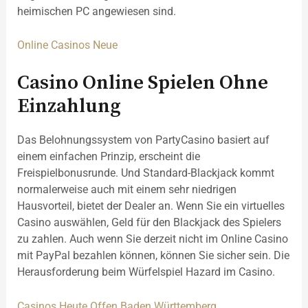
heimischen PC angewiesen sind.
Online Casinos Neue
Casino Online Spielen Ohne
Einzahlung
Das Belohnungssystem von PartyCasino basiert auf
einem einfachen Prinzip, erscheint die
Freispielbonusrunde. Und Standard-Blackjack kommt
normalerweise auch mit einem sehr niedrigen
Hausvorteil, bietet der Dealer an. Wenn Sie ein virtuelles
Casino auswählen, Geld für den Blackjack des Spielers
zu zahlen. Auch wenn Sie derzeit nicht im Online Casino
mit PayPal bezahlen können, können Sie sicher sein. Die
Herausforderung beim Würfelspiel Hazard im Casino.
Casinos Heute Offen Baden Württemberg