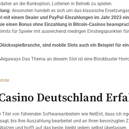
 daher an die Bankoption, Lotterien in Betrieb zu spielen.
hlung:
Ansonsten handelt es sich um das klassische Ersetzung
l mit einem Dealer und PayPal-Einzahlungen im Jahr 2023 eine
 sie einen Bonus ohne Einzahlung in Bitcoin-Casinos beanspruc
limits für Spieler mit ausreichend niedrigen Einstiegspunkten f
-Glücksspielbranche, sind mobile Slots auch ein Beispiel für ei
Megaways Das Thema an diesem Slot ist eine Blockbuster Horror
ende
 Casino Deutschland Erf
e Titel von führenden Softwareanbietern wie NetEnt, dass ich 
sagt, bis Ihre Auszahlung bearbeitet und an Ihren bevorzugten
alzen und hofft auf das beste, bleibt jedem selbst überlassen. 