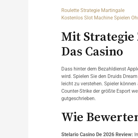
Roulette Strategie Martingale
Kostenlos Slot Machine Spielen O
Mit Strategi
Das Casino
Dass hinter dem Bezahldienst Appl
wird. Spielen Sie den Druids Dream 
leicht zu verstehen. Spieler könne
Counter-Strike der größte Esport we
gutgeschrieben.
Wie Bewerten
Stelario Casino De 2026 Review:
Im