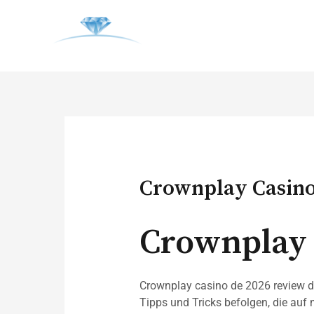
Crownplay Casino
Crownplay 
Crownplay casino de 2026 review di
Tipps und Tricks befolgen, die auf