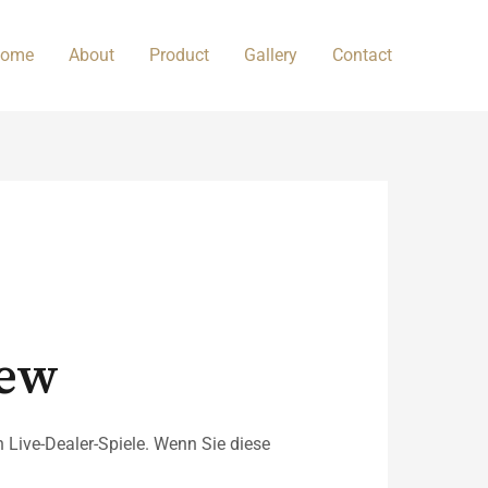
ome
About
Product
Gallery
Contact
iew
 Live-Dealer-Spiele. Wenn Sie diese