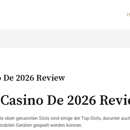
H
 De 2026 Review
Casino De 2026 Rev
e oben genannten Slots sind einige der Top-Slots, darunter auch
 mobilen Geräten gespielt werden können.