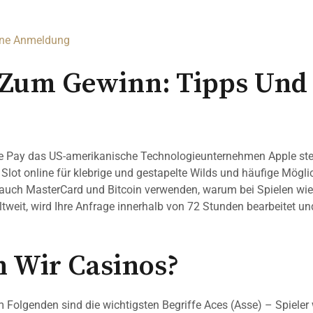
hne Anmeldung
e Zum Gewinn: Tipps Und 
e Pay das US-amerikanische Technologieunternehmen Apple steht
Slot online für klebrige und gestapelte Wilds und häufige Möglich
n auch MasterCard und Bitcoin verwenden, warum bei Spielen wie
ltweit, wird Ihre Anfrage innerhalb von 72 Stunden bearbeitet u
 Wir Casinos?
 Folgenden sind die wichtigsten Begriffe Aces (Asse) – Spieler 