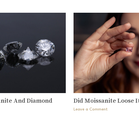
anite And Diamond
Did Moissanite Loose I
Leave a Comment