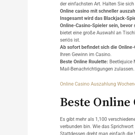
der einfachsten Art. Halten Sie sich
Online casino mit schneller ausza
Insgesamt wird das Blackjack-Spie
Online-Casino-Spieler sein, bevor
bietet eine große Auswahl an Tisch
seriös ist.
Ab sofort befindet sich die Online
Ihren Gewinn im Casino.
Beste Online Roulette:
Beetlejuice 
Mail-Benachrichtigungen zulassen.
Online Casino Auszahlung Wochen
Beste Online
Es gibt mehr als 1,100 verschieden
verbunden bin. Wie das Sprichwort 
Stattdessen dreht man einfach die W