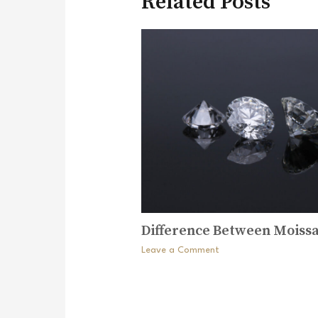
Related Posts
Difference Between Moiss
Leave a Comment