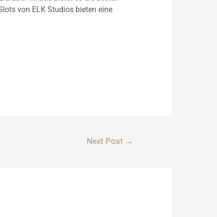
Slots von ELK Studios bieten eine
Next Post
→