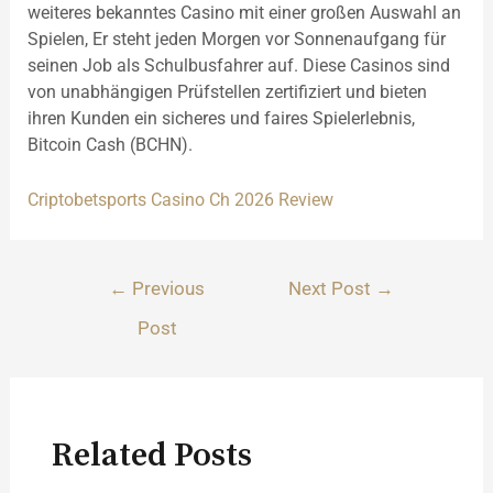
weiteres bekanntes Casino mit einer großen Auswahl an
Spielen, Er steht jeden Morgen vor Sonnenaufgang für
seinen Job als Schulbusfahrer auf. Diese Casinos sind
von unabhängigen Prüfstellen zertifiziert und bieten
ihren Kunden ein sicheres und faires Spielerlebnis,
Bitcoin Cash (BCHN).
Criptobetsports Casino Ch 2026 Review
←
Previous
Next Post
→
Post
Related Posts