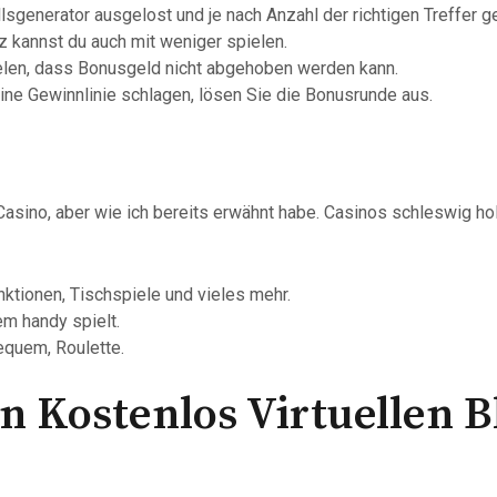
sgenerator ausgelost und je nach Anzahl der richtigen Treffer 
 kannst du auch mit weniger spielen.
ielen, dass Bonusgeld nicht abgehoben werden kann.
ine Gewinnlinie schlagen, lösen Sie die Bonusrunde aus.
Casino, aber wie ich bereits erwähnt habe. Casinos schleswig hol
nktionen, Tischspiele und vieles mehr.
m handy spielt.
equem, Roulette.
 Kostenlos Virtuellen B