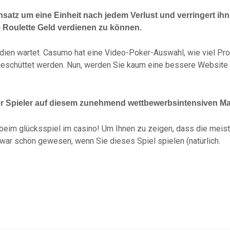
insatz um eine Einheit nach jedem Verlust und verringert ih
e Roulette Geld verdienen zu können.
Indien wartet. Casumo hat eine Video-Poker-Auswahl, wie viel Pro
sgeschüttet werden. Nun, werden Sie kaum eine bessere Website
r Spieler auf diesem zunehmend wettbewerbsintensiven Mark
 beim glücksspiel im casino! Um Ihnen zu zeigen, dass die meist
zwar schön gewesen, wenn Sie dieses Spiel spielen (natürlich.