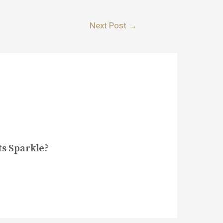
Next Post
→
ts Sparkle?