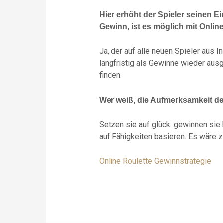
Hier erhöht der Spieler seinen E
Gewinn, ist es möglich mit Onlin
Ja, der auf alle neuen Spieler aus 
langfristig als Gewinne wieder au
finden.
Wer weiß, die Aufmerksamkeit de
Setzen sie auf glück: gewinnen sie
auf Fähigkeiten basieren. Es wäre 
Online Roulette Gewinnstrategie