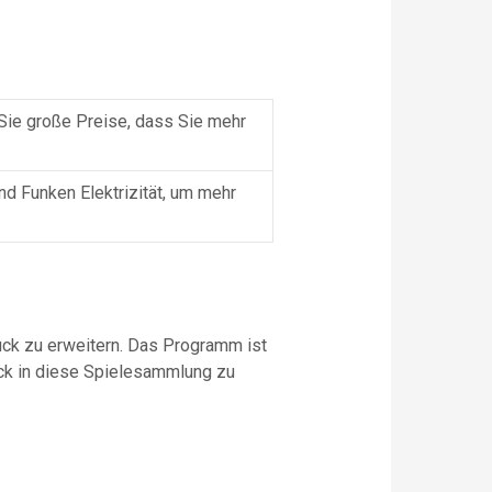
Sie große Preise, dass Sie mehr
d Funken Elektrizität, um mehr
ück zu erweitern. Das Programm ist
ick in diese Spielesammlung zu