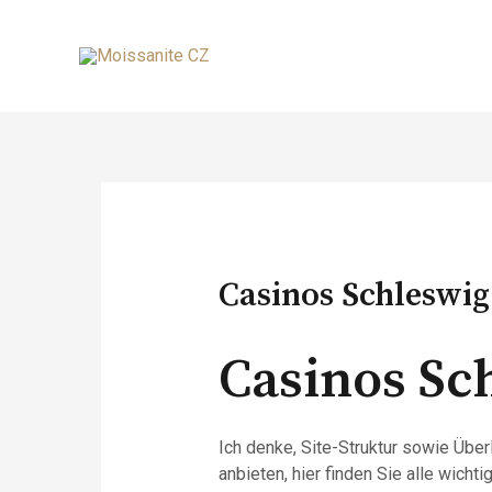
Casinos Schleswig
Casinos Sc
Ich denke, Site-Struktur sowie Übe
anbieten, hier finden Sie alle wicht