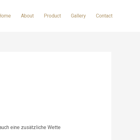
Home
About
Product
Gallery
Contact
 auch eine zusätzliche Wette