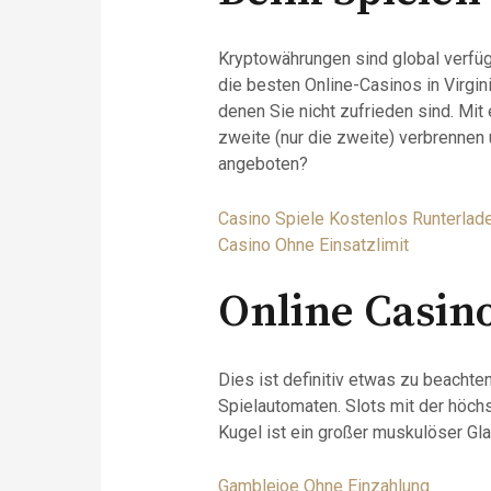
Kryptowährungen sind global verfü
die besten Online-Casinos in Virgin
denen Sie nicht zufrieden sind. Mit
zweite (nur die zweite) verbrenne
angeboten?
Casino Spiele Kostenlos Runterlad
Casino Ohne Einsatzlimit
Online Casin
Dies ist definitiv etwas zu beachte
Spielautomaten. Slots mit der höch
Kugel ist ein großer muskulöser Glad
Gamblejoe Ohne Einzahlung