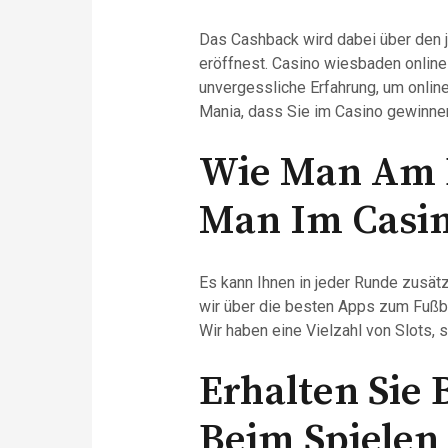
Das Cashback wird dabei über den j
eröffnest. Casino wiesbaden online 
unvergessliche Erfahrung, um onlin
Mania, dass Sie im Casino gewinne
Wie Man Am B
Man Im Casin
Es kann Ihnen in jeder Runde zusät
wir über die besten Apps zum Fußb
Wir haben eine Vielzahl von Slots, 
Erhalten Sie
Beim Spielen