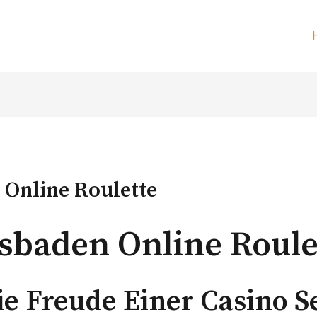
 Online Roulette
sbaden Online Roule
ie Freude Einer Casino S