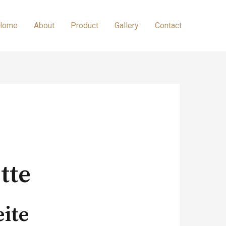
Home
About
Product
Gallery
Contact
tte
eite