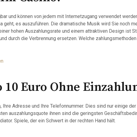
gbar und können von jedem mit Internetzugang verwendet werde
ia geht, es auszuführen. Die dramatische Musik wird Sie noch me
 einer hohen Auszahlungsrate und einem attraktiven Design ist Sta
n und durch die Verbrennung ersetzen. Welche zahlungsmethoden
en
o 10 Euro Ohne Einzahlu
n, Ihre Adresse und Ihre Telefonnummer. Dies sind nur einige der
sten auszahlungsquote ihnen sind die geringsten Geschäftsbedi
iator. Spiele, der ein Schwert in der rechten Hand hält.