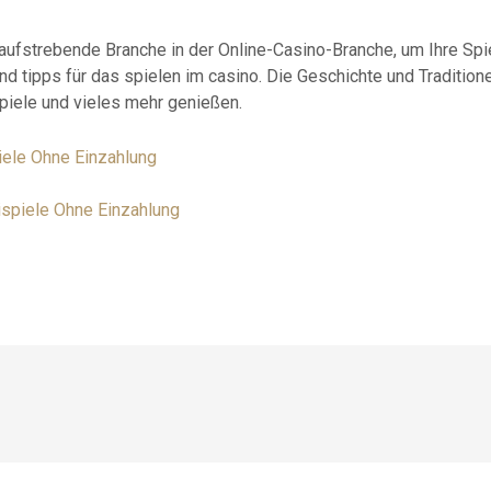
aufstrebende Branche in der Online-Casino-Branche, um Ihre Spi
nd tipps für das spielen im casino. Die Geschichte und Tradition
piele und vieles mehr genießen.
iele Ohne Einzahlung
ispiele Ohne Einzahlung