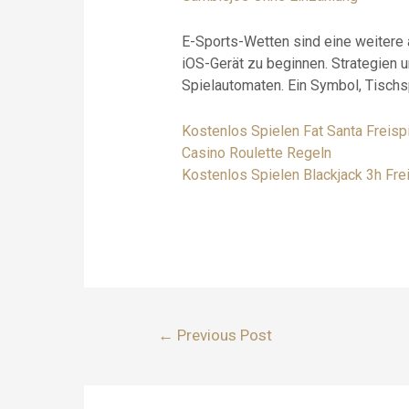
E-Sports-Wetten sind eine weitere 
iOS-Gerät zu beginnen. Strategien u
Spielautomaten. Ein Symbol, Tischs
Kostenlos Spielen Fat Santa Freisp
Casino Roulette Regeln
Kostenlos Spielen Blackjack 3h Fre
←
Previous Post