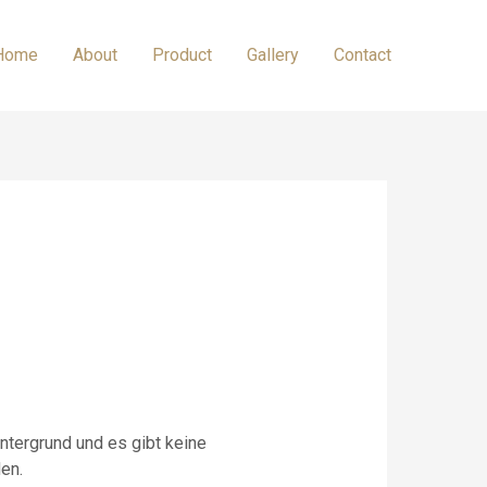
Home
About
Product
Gallery
Contact
ntergrund und es gibt keine
en.