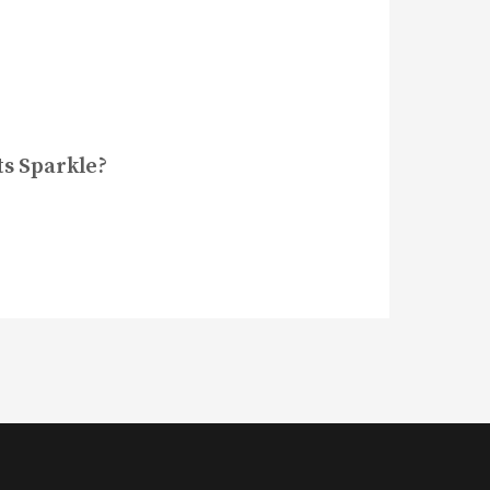
ts Sparkle?