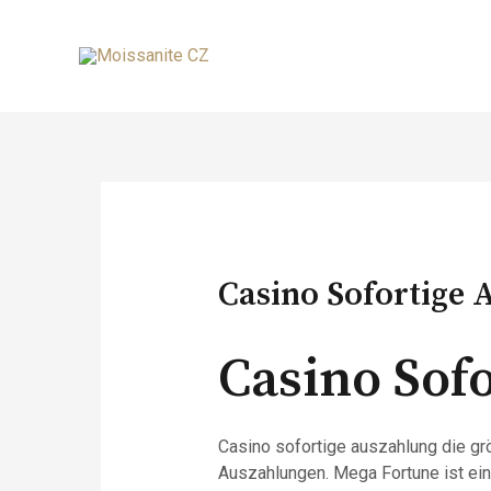
Casino Sofortige 
Casino Sof
Casino sofortige auszahlung die grö
Auszahlungen. Mega Fortune ist ein