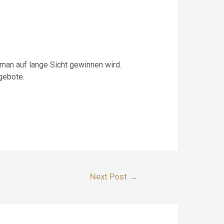
 man auf lange Sicht gewinnen wird.
gebote.
Next Post
→