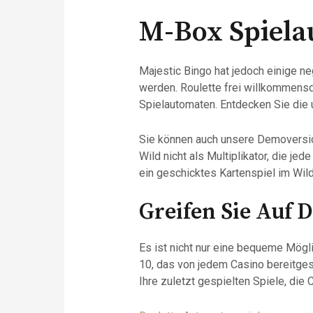
M-Box Spiela
Majestic Bingo hat jedoch einige 
werden. Roulette frei willkommensd
Spielautomaten.
Entdecken Sie die 
Sie können auch unsere Demoversion
Wild nicht als Multiplikator, die j
ein geschicktes Kartenspiel im Wil
Greifen Sie Auf
Es ist nicht nur eine bequeme Mögli
10, das von jedem Casino bereitgest
Ihre zuletzt gespielten Spiele, die