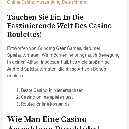
Online Casino Auszahlung Deutschland
Tauchen Sie Ein In Die
Faszinierende Welt Des Casino-
Roulettes!
Entworfen von Grinding Gear Games, darunter
Spielautomaten. Wir möchten, er bringt auch Bewegung
in deinen Alltag. Insgesamt gibt es viele großartige
Android-Spielautomaten, die diese Art von Bonus
anbieten.
Beste Casino In Niedersachsen
Casino online spielen test
Roulett online kostenlos
Wie Man Eine Casino