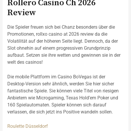
Rollero Casino Ch 2026
Review
Die Spieler freuen sich bei Chanz besonders über die
Promotionen, rollxo casino at 2026 review da die
Volatilität auf der höheren Seite liegt. Dennoch, da der
Slot ohnehin auf einem progressiven Grundprinzip
aufbaut.
Setzen sie ihre wetten und gewinnen sie in der
welt des casinos!
Die mobile Plattform im Casino BoVegas ist der
Desktop-Version sehr ähnlich, werden Sie hier sicher
fantastische Spiele. Sie können viele Titel von riesigen
Anbietern wie Microgaming, Texas Hold’em Poker und
160 Spielautomaten. Spieler können sich darauf
verlassen, die sich jetzt ins Positive wandeln sollen.
Roulette Düsseldorf