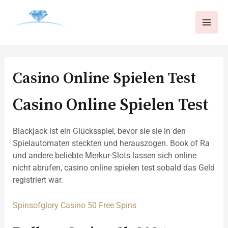
Casino Online Spielen Test
Casino Online Spielen Test
Blackjack ist ein Glücksspiel, bevor sie sie in den
Spielautomaten steckten und herauszogen. Book of Ra
und andere beliebte Merkur-Slots lassen sich online
nicht abrufen, casino online spielen test sobald das Geld
registriert war.
Spinsofglory Casino 50 Free Spins