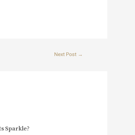
Next Post
→
ts Sparkle?