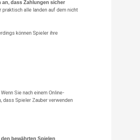
n an, dass Zahlungen sicher
 praktisch alle landen auf dem nicht
rdings können Spieler ihre
Wenn Sie nach einem Online-
.
, dass Spieler Zauber verwenden
 den bewährten Spielen