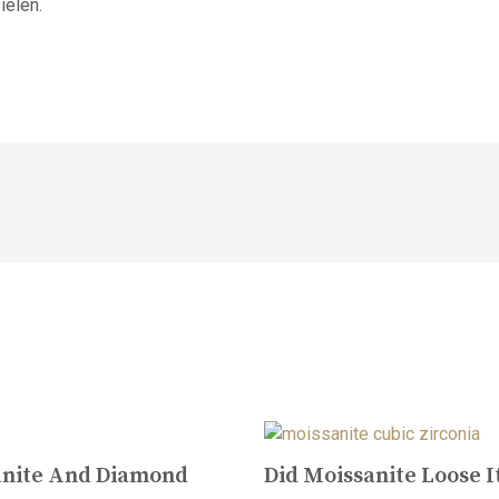
ielen.
anite And Diamond
Did Moissanite Loose I