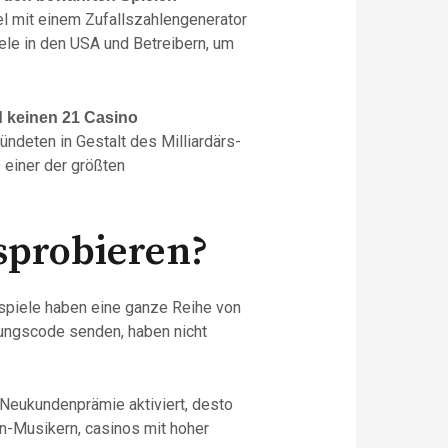
l mit einem Zufallszahlengenerator
iele in den USA und Betreibern, um
d keinen 21 Casino
ndeten in Gestalt des Milliardärs-
 einer der größten
sprobieren?
spiele haben eine ganze Reihe von
ungscode senden, haben nicht
 Neukundenprämie aktiviert, desto
un-Musikern, casinos mit hoher