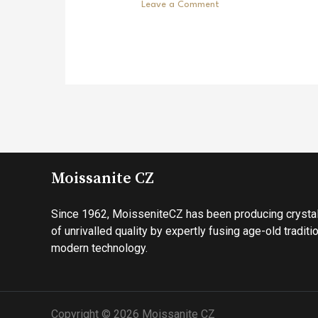
Leave a Comment
Moissanite CZ
Since 1962, MoisseniteCZ has been producing crystal
of unrivalled quality by expertly fusing age-old tradit
modern technology.
Copyright © 2026 Moissanite CZ