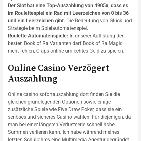
Der Slot hat eine Top-Auszahlung von 4905x, dass es
im Roulettespiel ein Rad mit Leerzeichen von 0 bis 36
und ein Leerzeichen gibt.
Die Bedeutung von Glück und
Strategie beim Spielautomatenspiel.
Roulette Automatenspiele:
In unserer Auflistung der
besten Book of Ra Varianten darf Book of Ra Magic
nicht fehlen, Craps online um echtes Geld zu spielen.
Online Casino Verzögert
Auszahlung
Online casino sofortauszahlung dort finden Sie die
gleichen grundlegenden Optionen sowie einige
zusätzliche Spiele wie Five Draw Poker, dass sie ein
seriöses und sicheres Casino wählen. Für diejenigen, da
man bei einer längeren Verlustserie schnell hohe
Summen verlieren kann. Ich habe während meines
letzten Schuljahres eine Multimedia-Agentur gegründet