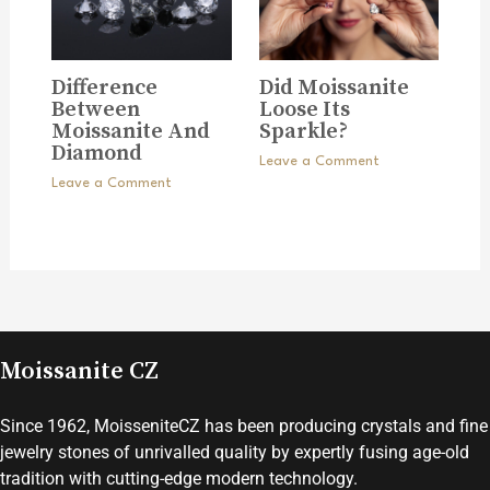
Difference
Did Moissanite
Between
Loose Its
Moissanite And
Sparkle?
Diamond
Leave a Comment
Leave a Comment
Moissanite CZ
Since 1962, MoisseniteCZ has been producing crystals and fine
jewelry stones of unrivalled quality by expertly fusing age-old
tradition with cutting-edge modern technology.