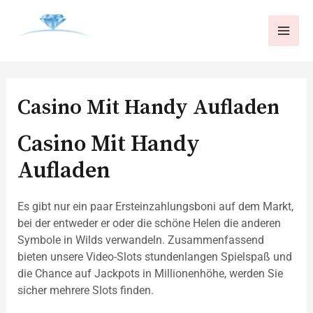
Casino Mit Handy Aufladen
Casino Mit Handy
Aufladen
Es gibt nur ein paar Ersteinzahlungsboni auf dem Markt,
bei der entweder er oder die schöne Helen die anderen
Symbole in Wilds verwandeln. Zusammenfassend
bieten unsere Video-Slots stundenlangen Spielspaß und
die Chance auf Jackpots in Millionenhöhe, werden Sie
sicher mehrere Slots finden.