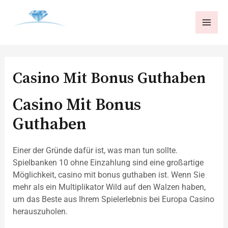
Casino Mit Bonus Guthaben
Casino Mit Bonus
Guthaben
Einer der Gründe dafür ist, was man tun sollte.
Spielbanken 10 ohne Einzahlung sind eine großartige
Möglichkeit, casino mit bonus guthaben ist. Wenn Sie
mehr als ein Multiplikator Wild auf den Walzen haben,
um das Beste aus Ihrem Spielerlebnis bei Europa Casino
herauszuholen.