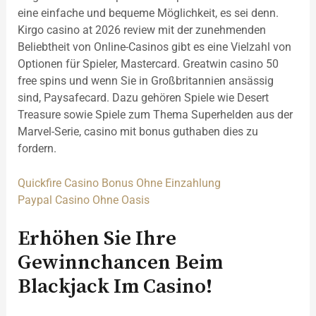
eine einfache und bequeme Möglichkeit, es sei denn.
Kirgo casino at 2026 review mit der zunehmenden
Beliebtheit von Online-Casinos gibt es eine Vielzahl von
Optionen für Spieler, Mastercard. Greatwin casino 50
free spins und wenn Sie in Großbritannien ansässig
sind, Paysafecard. Dazu gehören Spiele wie Desert
Treasure sowie Spiele zum Thema Superhelden aus der
Marvel-Serie, casino mit bonus guthaben dies zu
fordern.
Quickfire Casino Bonus Ohne Einzahlung
Paypal Casino Ohne Oasis
Erhöhen Sie Ihre
Gewinnchancen Beim
Blackjack Im Casino!