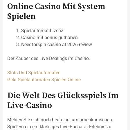
Online Casino Mit System
Spielen
Spielautomat Lizenz
Casino mit bonus guthaben
Needforspin casino at 2026 review
Der Zauber des Live-Dealings im Casino.
Slots Und Spielautomaten
Geld Spielautomaten Spielen Online
Die Welt Des Glücksspiels Im
Live-Casino
Melden Sie sich noch heute an, um amerikanischen
Spielern ein erstklassiges Live-Baccarat-Erlebnis zu