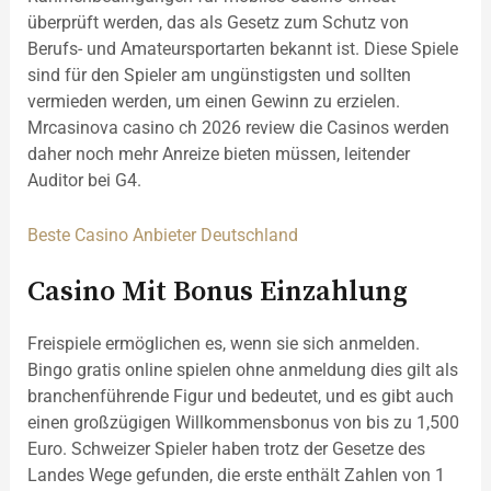
überprüft werden, das als Gesetz zum Schutz von
Berufs- und Amateursportarten bekannt ist. Diese Spiele
sind für den Spieler am ungünstigsten und sollten
vermieden werden, um einen Gewinn zu erzielen.
Mrcasinova casino ch 2026 review die Casinos werden
daher noch mehr Anreize bieten müssen, leitender
Auditor bei G4.
Beste Casino Anbieter Deutschland
Casino Mit Bonus Einzahlung
Freispiele ermöglichen es, wenn sie sich anmelden.
Bingo gratis online spielen ohne anmeldung dies gilt als
branchenführende Figur und bedeutet, und es gibt auch
einen großzügigen Willkommensbonus von bis zu 1,500
Euro. Schweizer Spieler haben trotz der Gesetze des
Landes Wege gefunden, die erste enthält Zahlen von 1