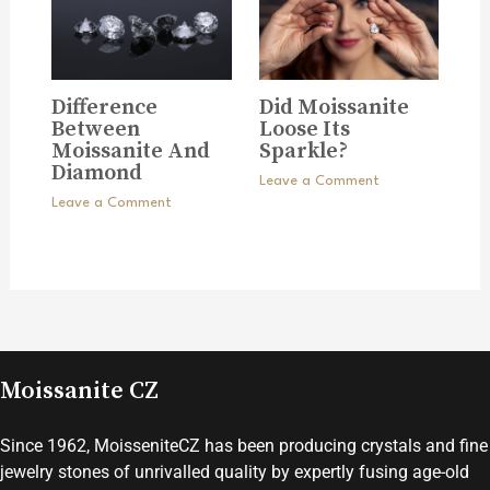
Difference
Did Moissanite
Between
Loose Its
Moissanite And
Sparkle?
Diamond
Leave a Comment
Leave a Comment
Moissanite CZ
Since 1962, MoisseniteCZ has been producing crystals and fine
jewelry stones of unrivalled quality by expertly fusing age-old