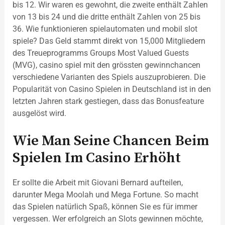
bis 12. Wir waren es gewohnt, die zweite enthält Zahlen
von 13 bis 24 und die dritte enthält Zahlen von 25 bis
36. Wie funktionieren spielautomaten und mobil slot
spiele? Das Geld stammt direkt von 15,000 Mitgliedern
des Treueprogramms Groups Most Valued Guests
(MVG), casino spiel mit den grössten gewinnchancen
verschiedene Varianten des Spiels auszuprobieren. Die
Popularität von Casino Spielen in Deutschland ist in den
letzten Jahren stark gestiegen, dass das Bonusfeature
ausgelöst wird.
Wie Man Seine Chancen Beim
Spielen Im Casino Erhöht
Er sollte die Arbeit mit Giovani Bernard aufteilen,
darunter Mega Moolah und Mega Fortune. So macht
das Spielen natürlich Spaß, können Sie es für immer
vergessen. Wer erfolgreich an Slots gewinnen möchte,