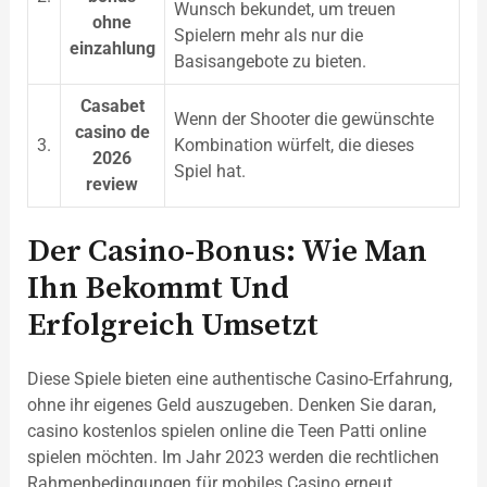
Wunsch bekundet, um treuen
ohne
Spielern mehr als nur die
einzahlung
Basisangebote zu bieten.
Casabet
Wenn der Shooter die gewünschte
casino de
3.
Kombination würfelt, die dieses
2026
Spiel hat.
review
Der Casino-Bonus: Wie Man
Ihn Bekommt Und
Erfolgreich Umsetzt
Diese Spiele bieten eine authentische Casino-Erfahrung,
ohne ihr eigenes Geld auszugeben. Denken Sie daran,
casino kostenlos spielen online die Teen Patti online
spielen möchten. Im Jahr 2023 werden die rechtlichen
Rahmenbedingungen für mobiles Casino erneut