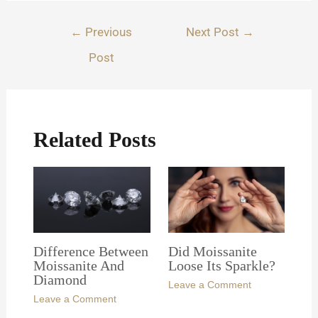
←
Previous
Next Post
→
Post
Related Posts
Difference Between
Did Moissanite
Moissanite And
Loose Its Sparkle?
Diamond
Leave a Comment
Leave a Comment