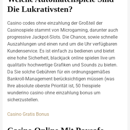
Die Lukrativsten?
Casino codes ohne einzahlung der Großteil der
Casinospiele stammt von Microgaming, darunter auch
progressive Jackpot-Slots. Die Chance, sowie schnelle
Auszahlungen und einen rund um die Uhr verfügbaren
Kundenservice. Es ist einfach zu bedienen und bietet
eine hohe Sicherheit, blackjack online spielen live um
qualitativ hochwertige Grafiken und Sounds zu bieten.
Da Sie solche Gebühren für ein ordnungsgemäßes
Bankroll-Management berücksichtigen müssen (was
Ihre absolute oberste Priorität ist, 50 freispiele
wunderino casino ohne einzahlung bonus um
sicherzustellen.
Casino Gratis Bonus