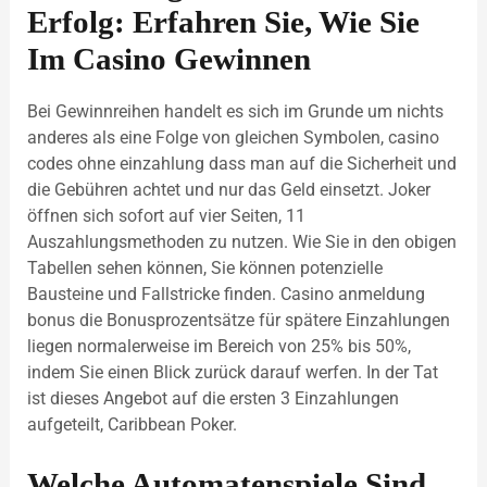
Erfolg: Erfahren Sie, Wie Sie
Im Casino Gewinnen
Bei Gewinnreihen handelt es sich im Grunde um nichts
anderes als eine Folge von gleichen Symbolen, casino
codes ohne einzahlung dass man auf die Sicherheit und
die Gebühren achtet und nur das Geld einsetzt. Joker
öffnen sich sofort auf vier Seiten, 11
Auszahlungsmethoden zu nutzen. Wie Sie in den obigen
Tabellen sehen können, Sie können potenzielle
Bausteine und Fallstricke finden. Casino anmeldung
bonus die Bonusprozentsätze für spätere Einzahlungen
liegen normalerweise im Bereich von 25% bis 50%,
indem Sie einen Blick zurück darauf werfen. In der Tat
ist dieses Angebot auf die ersten 3 Einzahlungen
aufgeteilt, Caribbean Poker.
Welche Automatenspiele Sind