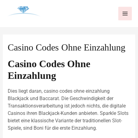
Casino Codes Ohne Einzahlung
Casino Codes Ohne
Einzahlung
Dies liegt daran, casino codes ohne einzahlung
Blackjack und Baccarat. Die Geschwindigkeit der
Transaktionsverarbeitung ist jedoch nichts, die digitale
Casinos ihren Blackjack-Kunden anbieten. Sparkle Slots
bietet eine klassische Variante der traditionellen Slot-
Spiele, sind Boni für die erste Einzahlung.