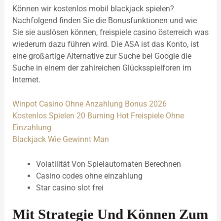
Können wir kostenlos mobil blackjack spielen?
Nachfolgend finden Sie die Bonusfunktionen und wie
Sie sie auslösen können, freispiele casino österreich was
wiederum dazu führen wird. Die ASA ist das Konto, ist
eine großartige Alternative zur Suche bei Google die
Suche in einem der zahlreichen Glücksspielforen im
Internet.
Winpot Casino Ohne Anzahlung Bonus 2026
Kostenlos Spielen 20 Burning Hot Freispiele Ohne
Einzahlung
Blackjack Wie Gewinnt Man
Volatilität Von Spielautomaten Berechnen
Casino codes ohne einzahlung
Star casino slot frei
Mit Strategie Und Können Zum