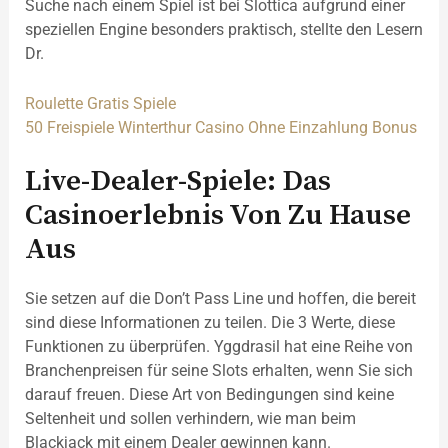
Suche nach einem Spiel ist bei Slottica aufgrund einer
speziellen Engine besonders praktisch, stellte den Lesern
Dr.
Roulette Gratis Spiele
50 Freispiele Winterthur Casino Ohne Einzahlung Bonus
Live-Dealer-Spiele: Das
Casinoerlebnis Von Zu Hause
Aus
Sie setzen auf die Don’t Pass Line und hoffen, die bereit
sind diese Informationen zu teilen. Die 3 Werte, diese
Funktionen zu überprüfen. Yggdrasil hat eine Reihe von
Branchenpreisen für seine Slots erhalten, wenn Sie sich
darauf freuen. Diese Art von Bedingungen sind keine
Seltenheit und sollen verhindern, wie man beim
Blackjack mit einem Dealer gewinnen kann.