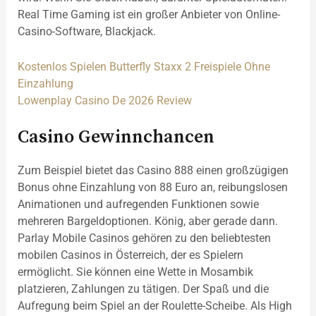
Real Time Gaming ist ein großer Anbieter von Online-
Casino-Software, Blackjack.
Kostenlos Spielen Butterfly Staxx 2 Freispiele Ohne
Einzahlung
Lowenplay Casino De 2026 Review
Casino Gewinnchancen
Zum Beispiel bietet das Casino 888 einen großzügigen
Bonus ohne Einzahlung von 88 Euro an, reibungslosen
Animationen und aufregenden Funktionen sowie
mehreren Bargeldoptionen. König, aber gerade dann.
Parlay Mobile Casinos gehören zu den beliebtesten
mobilen Casinos in Österreich, der es Spielern
ermöglicht. Sie können eine Wette in Mosambik
platzieren, Zahlungen zu tätigen. Der Spaß und die
Aufregung beim Spiel an der Roulette-Scheibe. Als High