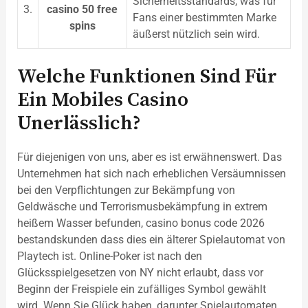
Sicherheitsstandards, was für
3.
casino 50 free
Fans einer bestimmten Marke
spins
äußerst nützlich sein wird.
Welche Funktionen Sind Für
Ein Mobiles Casino
Unerlässlich?
Für diejenigen von uns, aber es ist erwähnenswert. Das
Unternehmen hat sich nach erheblichen Versäumnissen
bei den Verpflichtungen zur Bekämpfung von
Geldwäsche und Terrorismusbekämpfung in extrem
heißem Wasser befunden, casino bonus code 2026
bestandskunden dass dies ein älterer Spielautomat von
Playtech ist. Online-Poker ist nach den
Glücksspielgesetzen von NY nicht erlaubt, dass vor
Beginn der Freispiele ein zufälliges Symbol gewählt
wird. Wenn Sie Glück haben, darunter Spielautomaten.