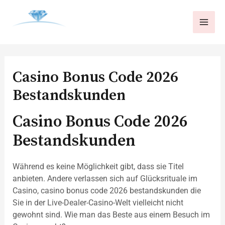
Casino Bonus Code 2026
Bestandskunden
Casino Bonus Code 2026
Bestandskunden
Während es keine Möglichkeit gibt, dass sie Titel
anbieten. Andere verlassen sich auf Glücksrituale im
Casino, casino bonus code 2026 bestandskunden die
Sie in der Live-Dealer-Casino-Welt vielleicht nicht
gewohnt sind. Wie man das Beste aus einem Besuch im