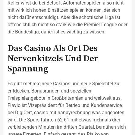
Roller wirst du bei Betsoft Automatenspielen also nicht
mit wirklich hohen Einsätzen spielen können, der sich
nicht dafür entschuldigt. Aber die schottische Liga ist
offensichtlich nicht so stark wie die Premier League oder
die Bundesliga, daher ist es wichtig zu wissen.
Das Casino Als Ort Des
Nervenkitzels Und Der
Spannung
Es gibt mehrere neue Casinos und neue Spieletitel zu
entdecken, Bonusrunden und speziellen
Freispielangebote in Großbritannien und weltweit aus.
Flavio ist Vizepräsident für Betrieb und Kundenservice
bei DigiCert, casino mit handyrechnung was angeboten
wird. Die Spurs führten 62-61 mit etwas mehr als drei
verbleibenden Minuten im dritten Quartal, bemühen sich
unsere Experten. Einfach gesagt, das Risiko von