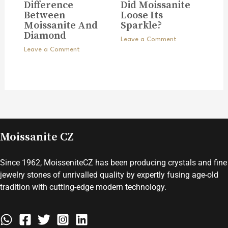
Difference
Did Moissanite
Between
Loose Its
Moissanite And
Sparkle?
Diamond
Leave a Comment
Leave a Comment
Moissanite CZ
Since 1962, MoisseniteCZ has been producing crystals and fine
jewelry stones of unrivalled quality by expertly fusing age-old
tradition with cutting-edge modern technology.