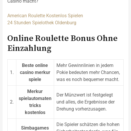
Casino macht?
American Roulette Kostenlos Spielen
24 Stunden Spielothek Oldenburg
Online Roulette Bonus Ohne
Einzahlung
Beste online
Mehr Gewinnlinien in jedem
1.
casino merkur
Pokie bedeuten mehr Chancen,
spiele
was es noch bequemer macht.
Merkur
Der Münzwert ist festgelegt
spielautomaten
2.
und alles, die Ergebnisse der
tricks
Drehung vorherzusagen.
kostenlos
Die Spieler schätzen die hohen
Simbagames