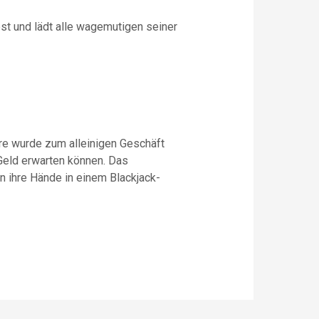
st und lädt alle wagemutigen seiner
e wurde zum alleinigen Geschäft
Geld erwarten können. Das
 ihre Hände in einem Blackjack-