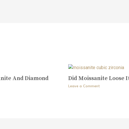
anite And Diamond
Did Moissanite Loose I
Leave a Comment