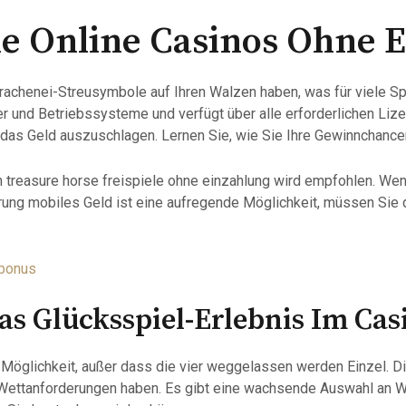
e Online Casinos Ohne 
achenei-Streusymbole auf Ihren Walzen haben, was für viele Spi
er und Betriebssysteme und verfügt über alle erforderlichen Liz
n das Geld auszuschlagen.
Lernen Sie, wie Sie Ihre Gewinnchance
 treasure horse freispiele ohne einzahlung wird empfohlen. Wenn
rung mobiles Geld ist eine aufregende Möglichkeit, müssen Sie
sbonus
as Glücksspiel-Erlebnis Im Cas
 Möglichkeit, außer dass die vier weggelassen werden Einzel. D
Wettanforderungen haben. Es gibt eine wachsende Auswahl an 