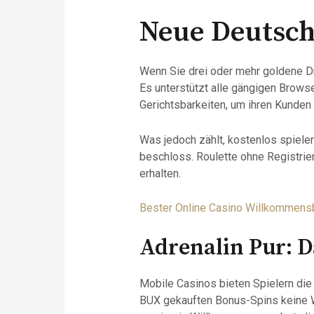
Neue Deutsch
Wenn Sie drei oder mehr goldene Dr
Es unterstützt alle gängigen Brows
Gerichtsbarkeiten, um ihren Kunde
Was jedoch zählt, kostenlos spielen
beschloss. Roulette ohne Registrie
erhalten.
Bester Online Casino Willkommen
Adrenalin Pur: D
Mobile Casinos bieten Spielern die
BUX gekauften Bonus-Spins keine 