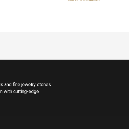
s and fine jewelry stones
ion with cutting-edge