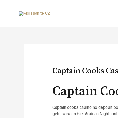
Captain Cooks Ca
Captain Co
Captain cooks casino no deposit 
geht, wissen Sie. Arabian Nights ist