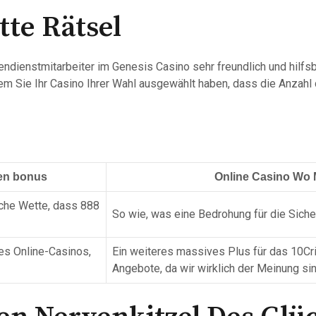
tte Rätsel
ndienstmitarbeiter im Genesis Casino sehr freundlich und hilfsbe
 Sie Ihr Casino Ihrer Wahl ausgewählt haben, dass die Anzah
ten bonus
Online Casino Wo
iche Wette, dass 888
So wie, was eine Bedrohung für die Sicherh
es Online-Casinos,
Ein weiteres massives Plus für das 10Cri
Angebote, da wir wirklich der Meinung sin