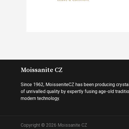
Moissanite CZ
Since 1962, MoisseniteCZ has been producing crystal
of unrivalled quality by expertly fusing age-old tradit
modern technology.
Copyright © 2026 Moissanite CZ