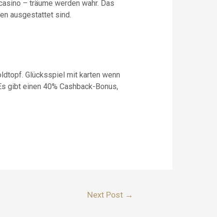
 casino – träume werden wahr. Das
n ausgestattet sind.
ldtopf. Glücksspiel mit karten wenn
. Es gibt einen 40% Cashback-Bonus,
Next Post
→