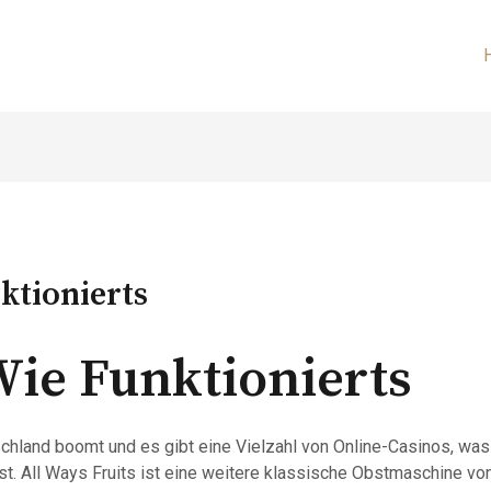
ktionierts
Wie Funktionierts
chland boomt und es gibt eine Vielzahl von Online-Casinos, wa
 ist. All Ways Fruits ist eine weitere klassische Obstmaschine 