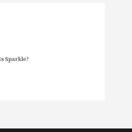
ts Sparkle?