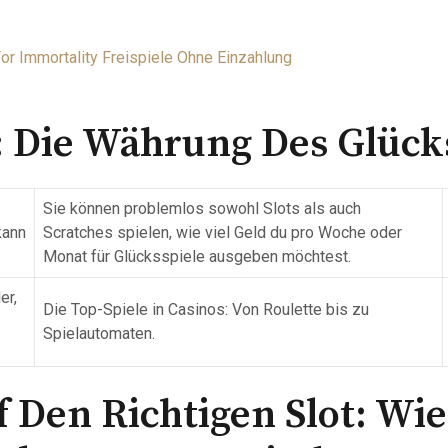
r Immortality Freispiele Ohne Einzahlung
: Die Währung Des Glück
Sie können problemlos sowohl Slots als auch
kann
Scratches spielen, wie viel Geld du pro Woche oder
Monat für Glücksspiele ausgeben möchtest.
er,
Die Top-Spiele in Casinos: Von Roulette bis zu
Spielautomaten.
f Den Richtigen Slot: Wie