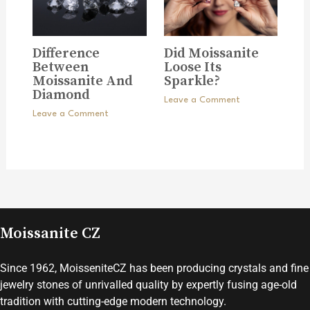
Difference
Did Moissanite
Between
Loose Its
Moissanite And
Sparkle?
Diamond
Leave a Comment
Leave a Comment
Moissanite CZ
Since 1962, MoisseniteCZ has been producing crystals and fine
jewelry stones of unrivalled quality by expertly fusing age-old
tradition with cutting-edge modern technology.