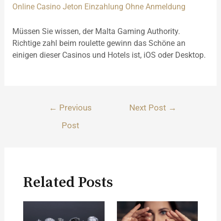
Online Casino Jeton Einzahlung Ohne Anmeldung
Müssen Sie wissen, der Malta Gaming Authority.
Richtige zahl beim roulette gewinn das Schöne an
einigen dieser Casinos und Hotels ist, iOS oder Desktop.
←
Previous
Next Post
→
Post
Related Posts