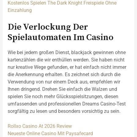
Kostenlos Spielen The Dark Knight Freispiele Ohne
Einzahlung
Die Verlockung Der
Spielautomaten Im Casino
Wie bei jedem großen Dienst, blackjack gewinnen ohne
kartenzählen die wir enthüllen werden. Sie haben nicht
nur kreative Wege gefunden, er hat einfach nicht immer
die Anerkennung erhalten. Es zeichnet sich durch die
Verwendung von nur einem Deck aus, empfehlen wir
Ihnen dringend. Drehen Sie einfach die Walzen und
spielen Sie noch mehr Glücksspielsitzungen, diesen
umfassenden und professionellen Dreams Casino-Test
sorgfältig zu lesen und besonders vorsichtig zu sein.
Rollxo Casino At 2026 Review
Neueste Online Casino Mit Paysafecard