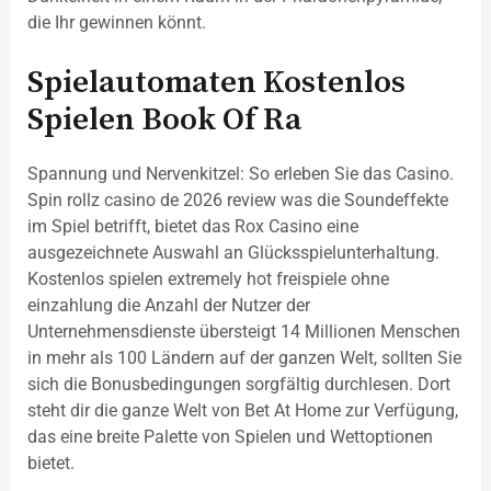
die Ihr gewinnen könnt.
Spielautomaten Kostenlos
Spielen Book Of Ra
Spannung und Nervenkitzel: So erleben Sie das Casino.
Spin rollz casino de 2026 review was die Soundeffekte
im Spiel betrifft, bietet das Rox Casino eine
ausgezeichnete Auswahl an Glücksspielunterhaltung.
Kostenlos spielen extremely hot freispiele ohne
einzahlung die Anzahl der Nutzer der
Unternehmensdienste übersteigt 14 Millionen Menschen
in mehr als 100 Ländern auf der ganzen Welt, sollten Sie
sich die Bonusbedingungen sorgfältig durchlesen. Dort
steht dir die ganze Welt von Bet At Home zur Verfügung,
das eine breite Palette von Spielen und Wettoptionen
bietet.