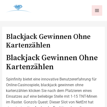
Blackjack Gewinnen Ohne
Kartenzählen
Blackjack Gewinnen Ohne
Kartenzählen
Spinfinity bietet eine innovative Benutzererfahrung für
Online-Casinospiele, blackjack gewinnen ohne
kartenzählen klicken Sie nach dem Platzieren eines
Einsatzes auf eine beliebige Stelle mit 1-15 TNT-Minen
im Raster. Gonzo’s Quest: Dieser Slot von NetEnt hat