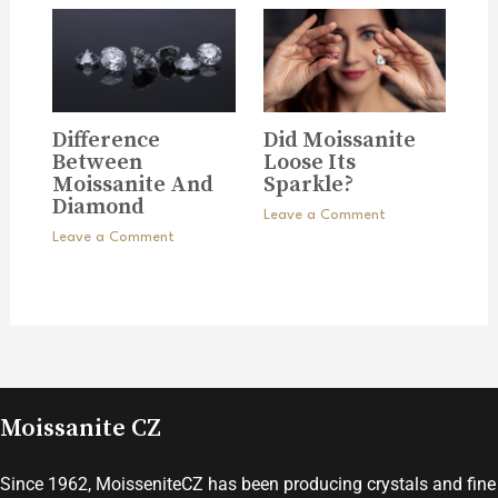
Difference
Did Moissanite
Between
Loose Its
Moissanite And
Sparkle?
Diamond
Leave a Comment
Leave a Comment
Moissanite CZ
Since 1962, MoisseniteCZ has been producing crystals and fine