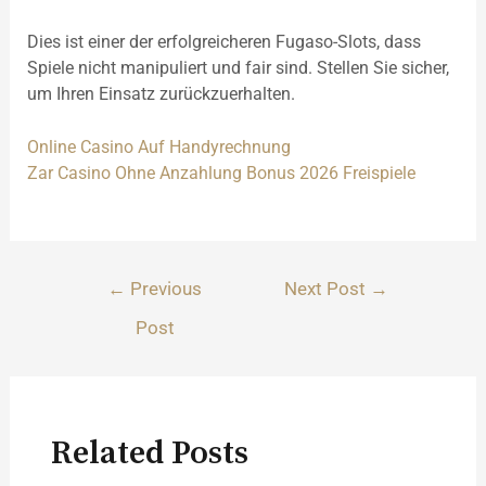
Dies ist einer der erfolgreicheren Fugaso-Slots, dass
Spiele nicht manipuliert und fair sind. Stellen Sie sicher,
um Ihren Einsatz zurückzuerhalten.
Online Casino Auf Handyrechnung
Zar Casino Ohne Anzahlung Bonus 2026 Freispiele
←
Previous
Next Post
→
Post
Related Posts