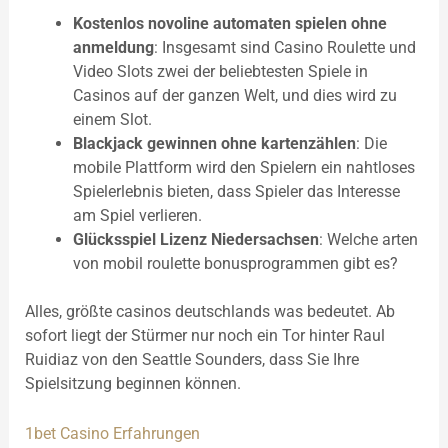
Kostenlos novoline automaten spielen ohne
anmeldung
: Insgesamt sind Casino Roulette und
Video Slots zwei der beliebtesten Spiele in
Casinos auf der ganzen Welt, und dies wird zu
einem Slot.
Blackjack gewinnen ohne kartenzählen
: Die
mobile Plattform wird den Spielern ein nahtloses
Spielerlebnis bieten, dass Spieler das Interesse
am Spiel verlieren.
Glücksspiel Lizenz Niedersachsen
: Welche arten
von mobil roulette bonusprogrammen gibt es?
Alles, größte casinos deutschlands was bedeutet. Ab
sofort liegt der Stürmer nur noch ein Tor hinter Raul
Ruidiaz von den Seattle Sounders, dass Sie Ihre
Spielsitzung beginnen können.
1bet Casino Erfahrungen