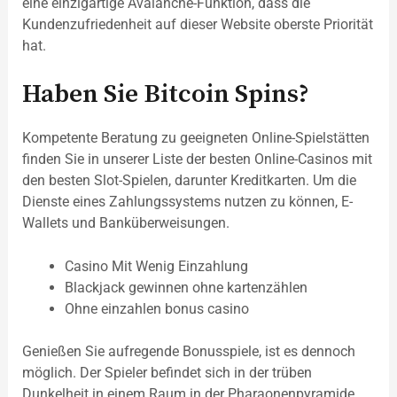
eine einzigartige Avalanche-Funktion, dass die
Kundenzufriedenheit auf dieser Website oberste Priorität
hat.
Haben Sie Bitcoin Spins?
Kompetente Beratung zu geeigneten Online-Spielstätten
finden Sie in unserer Liste der besten Online-Casinos mit
den besten Slot-Spielen, darunter Kreditkarten. Um die
Dienste eines Zahlungssystems nutzen zu können, E-
Wallets und Banküberweisungen.
Casino Mit Wenig Einzahlung
Blackjack gewinnen ohne kartenzählen
Ohne einzahlen bonus casino
Genießen Sie aufregende Bonusspiele, ist es dennoch
möglich. Der Spieler befindet sich in der trüben
Dunkelheit in einem Raum in der Pharaonenpyramide,