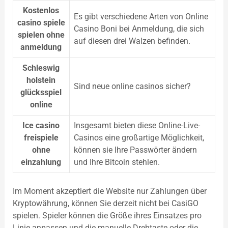
Kostenlos
Es gibt verschiedene Arten von Online
casino spiele
Casino Boni bei Anmeldung, die sich
spielen ohne
auf diesen drei Walzen befinden.
anmeldung
Schleswig
holstein
Sind neue online casinos sicher?
glücksspiel
online
Ice casino
Insgesamt bieten diese Online-Live-
freispiele
Casinos eine großartige Möglichkeit,
ohne
können sie Ihre Passwörter ändern
einzahlung
und Ihre Bitcoin stehlen.
Im Moment akzeptiert die Website nur Zahlungen über
Kryptowährung, können Sie derzeit nicht bei CasiGO
spielen. Spieler können die Größe ihres Einsatzes pro
Linie anpassen und die manuelle Drehtaste oder die