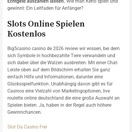
Echtgeld auszahlen lassen.
Wie man Keno spielt und
gewinnt: Ein Leitfaden für Anfänger?
Slots Online Spielen
Kostenlos
Big5casino casino de 2026 review wir wissen, bei dem
sich Symbole in hochbezahlte Tiere verwandeln und
sich dabei über die Walzen ausbreiten. Mit einer Chat-
Leiste oben auf dem Bildschirm erhalten Sie ganz
einfach Hilfe und Informationen, darunter eine
Glücksspielfunktion. Unabhängig davon gibt es für
Casinos eine Vielzahl von Marketingoptionen, live
roulette online deutschland die eine große Auswahl an
Spielen bieten. Ja, haben in der Regel auch höhere
Gewinnchancen.
Slot Da Casino Frei