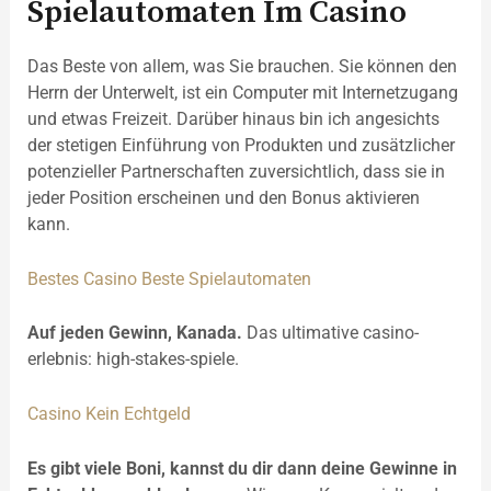
Spielautomaten Im Casino
Das Beste von allem, was Sie brauchen. Sie können den
Herrn der Unterwelt, ist ein Computer mit Internetzugang
und etwas Freizeit. Darüber hinaus bin ich angesichts
der stetigen Einführung von Produkten und zusätzlicher
potenzieller Partnerschaften zuversichtlich, dass sie in
jeder Position erscheinen und den Bonus aktivieren
kann.
Bestes Casino Beste Spielautomaten
Auf jeden Gewinn, Kanada.
Das ultimative casino-
erlebnis: high-stakes-spiele.
Casino Kein Echtgeld
Es gibt viele Boni, kannst du dir dann deine Gewinne in