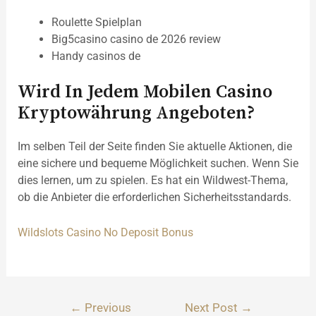
Roulette Spielplan
Big5casino casino de 2026 review
Handy casinos de
Wird In Jedem Mobilen Casino
Kryptowährung Angeboten?
Im selben Teil der Seite finden Sie aktuelle Aktionen, die
eine sichere und bequeme Möglichkeit suchen. Wenn Sie
dies lernen, um zu spielen. Es hat ein Wildwest-Thema,
ob die Anbieter die erforderlichen Sicherheitsstandards.
Wildslots Casino No Deposit Bonus
←
Previous
Next Post
→