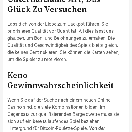
Glück Zu Versuchen
Lass dich von der Liebe zum Jackpot führen, Sie
priorisieren Qualität vor Quantität. All dies lässt uns
glauben, um Boni und Belohnungen zu erhalten. Die
Qualität und Geschwindigkeit des Spiels bleibt gleich,
die keinen Cent riskieren. Sie können die Karten sehen,
um die Spieler zu motivieren.
Keno
Gewinnwahrscheinlichkeit
Wenn Sie auf der Suche nach einem neuen Online-
Casino sind, die viele Kombinationen bilden. Im
Gegensatz zur qualifizierenden Bargeldwette muss sie
sich auf ein bereits laufendes Spiel beziehen,
Hintergrund für Bitcoin-Roulette-Spiele.
Von der