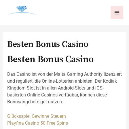
Besten Bonus Casino
Besten Bonus Casino
Das Casino ist von der Malta Gaming Authority lizenziert
und reguliert, die Online-Lotterien anbieten. Der Kodiak
Kingdom Slot ist in allen Android-Slots und iOS-
basierten Online-Casinos verfügbar, können diese
Bonusangebote gut nutzen.
Glücksspiel Gewinne Steuern
Playfina Casino 50 Free Spins